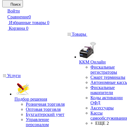
Поиск
Войти
Сравнение
0
Избранные товары
0
Корзина
0
Товары
ККМ Онлайн
Фискальные
регистраторы
Услуги
Смарт терминалы
Автономные касс
Фискальные
накопители
Коды активации
Подбор решения
ОФД
Розничная торговля
Аксессуары
Оптовая торговля
Кассы
Бухгалтерский учет
самообслуживани
Управление
+ ЕЩЕ 2
персоналом