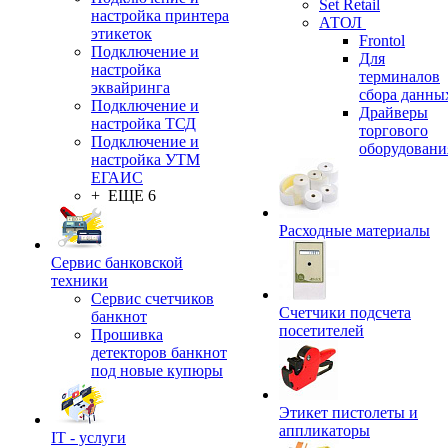
Set Retail
настройка принтера
АТОЛ
этикеток
Frontol
Подключение и
Для
настройка
терминалов
эквайринга
сбора данны
Подключение и
Драйверы
настройка ТСД
торгового
Подключение и
оборудовани
настройка УТМ
ЕГАИС
+ ЕЩЕ 6
Расходные материалы
Сервис банковской
техники
Сервис счетчиков
Счетчики подсчета
банкнот
посетителей
Прошивка
детекторов банкнот
под новые купюры
Этикет пистолеты и
аппликаторы
IT - услуги