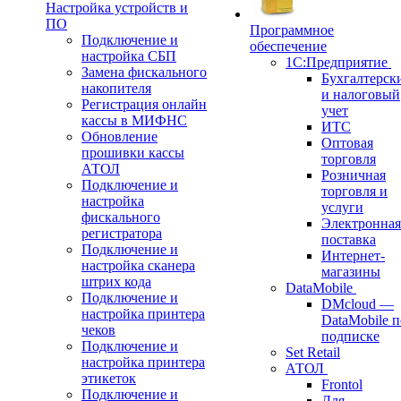
Настройка устройств и
ПО
Программное
Подключение и
обеспечение
настройка СБП
1С:Предприятие
Замена фискального
Бухгалтерск
накопителя
и налоговый
Регистрация онлайн
учет
кассы в МИФНС
ИТС
Обновление
Оптовая
прошивки кассы
торговля
АТОЛ
Розничная
Подключение и
торговля и
настройка
услуги
фискального
Электронная
регистратора
поставка
Подключение и
Интернет-
настройка сканера
магазины
штрих кода
DataMobile
Подключение и
DMcloud —
настройка принтера
DataMobile п
чеков
подписке
Подключение и
Set Retail
настройка принтера
АТОЛ
этикеток
Frontol
Подключение и
Для