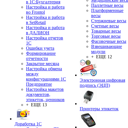
Медицинские вес
в 1С:Бухгалтерия
Паллетные весы
Настройка и работа
Платформенные
во Frontol
весы
Настройка и работа
Стержневые весы
в SetRetail
Счетные весы
Настройка и работа
Товарные весы
в ДАЛИОН
Торговые весы
Настройка отчетов
Фасовочные весы
1С
Взвешивающие
Ошибки учета
модули
Формирование
+ ЕЩЕ 12
отчетности
Закрытие месяца
Настройка обмена
между
конфигурациями 1С
Электронная цифровая
Предприятие
подпись (ЭЦП)
Настройка макетов
документов,
этикеток, ценников
+ ЕЩЕ 13
Принтеры этикеток
Доработка 1С