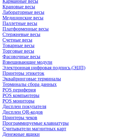
Карманные весы
Крановые весы
Лабораторные весы
Медицинские весы
Паллетные весы
Платформенные весы
Стержневые весы
Счетные весы
Товарные весы
Торговые весы
Фасовочные весы
Взвешивающие модули
Электронная цифровая подпись (ЭЦП)
Принтеры этикеток
Эквайринговые терминалы
Терминалы сбора данных
POS периферия
POS компьютеры
POS мониторы
Дисплеи покупателя
Дисплеи QR-кодов
Принтеры чеков
Программируемые клавиатуры
Считыватели магнитных карт
Денежные ящики