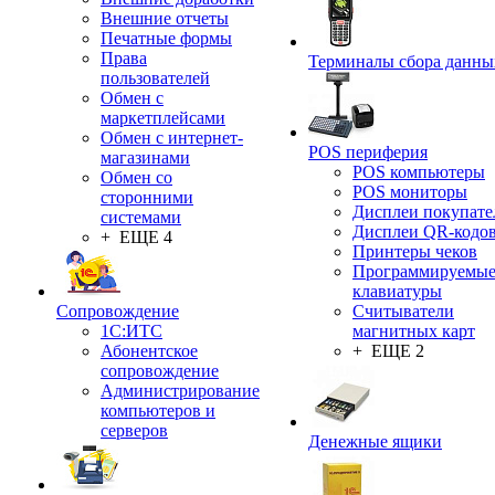
Внешние отчеты
Печатные формы
Права
Терминалы сбора данны
пользователей
Обмен с
маркетплейсами
Обмен с интернет-
POS периферия
магазинами
POS компьютеры
Обмен со
POS мониторы
сторонними
Дисплеи покупате
системами
Дисплеи QR-кодо
+ ЕЩЕ 4
Принтеры чеков
Программируемы
клавиатуры
Сопровождение
Считыватели
1C:ИТС
магнитных карт
Абонентское
+ ЕЩЕ 2
сопровождение
Администрирование
компьютеров и
серверов
Денежные ящики