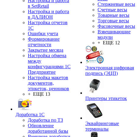
Настройка и работа
Стержневые весы
в SetRetail
Счетные весы
Настройка и работа
Товарные весы
в ДАЛИОН
Торговые весы
Настройка отчетов
Фасовочные весы
1С
Взвешивающие
Ошибки учета
модули
Формирование
+ ЕЩЕ 12
отчетности
Закрытие месяца
Настройка обмена
между
конфигурациями 1С
Электронная цифровая
Предприятие
подпись (ЭЦП)
Настройка макетов
документов,
этикеток, ценников
+ ЕЩЕ 13
Принтеры этикеток
Доработка 1С
Доработка по ТЗ
Эквайринговые
Обновление
терминалы
доработанной базы
Внешние доработки