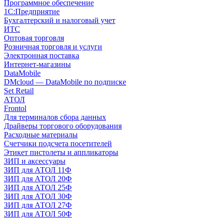
Программное обеспечение
1С:Предприятие
Бухгалтерский и налоговый учет
ИТС
Оптовая торговля
Розничная торговля и услуги
Электронная поставка
Интернет-магазины
DataMobile
DMcloud — DataMobile по подписке
Set Retail
АТОЛ
Frontol
Для терминалов сбора данных
Драйверы торгового оборудования
Расходные материалы
Счетчики подсчета посетителей
Этикет пистолеты и аппликаторы
ЗИП и аксессуары
ЗИП для АТОЛ 11Ф
ЗИП для АТОЛ 20Ф
ЗИП для АТОЛ 25Ф
ЗИП для АТОЛ 30Ф
ЗИП для АТОЛ 27Ф
ЗИП для АТОЛ 50Ф