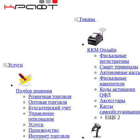
Товары
ККМ Онлайн
Фискальные
регистраторы
Услуги
Смарт терминалы
Автономные касс
Фискальные
накопители
Коды активации
Подбор решения
ОФД
Розничная торговля
Аксессуары
Оптовая торговля
Кассы
Бухгалтерский учет
самообслуживани
Управление
+ ЕЩЕ 2
персоналом
Услуги
Производство
Интернет торговля