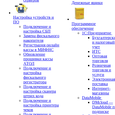
серверов
Денежные ящики
Настройка устройств и
ПО
Программное
Подключение и
обеспечение
настройка СБП
1С:Предприятие
Замена фискального
Бухгалтерск
накопителя
и налоговый
Регистрация онлайн
учет
кассы в МИФНС
ИТС
Обновление
Оптовая
прошивки кассы
торговля
АТОЛ
Розничная
Подключение и
торговля и
настройка
услуги
фискального
Электронная
регистратора
поставка
Подключение и
Интернет-
настройка сканера
магазины
штрих кода
DataMobile
Подключение и
DMcloud —
настройка принтера
DataMobile п
чеков
подписке
Подключение и