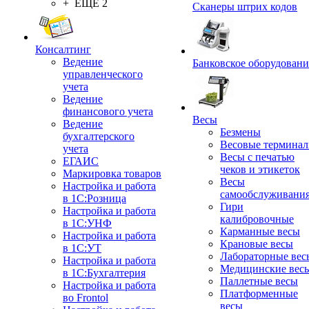
+ ЕЩЕ 2
Сканеры штрих кодов
Консалтинг
Ведение
Банковское оборудовани
управленческого
учета
Ведение
финансового учета
Весы
Ведение
Безмены
бухгалтерского
Весовые термина
учета
Весы с печатью
ЕГАИС
чеков и этикеток
Маркировка товаров
Весы
Настройка и работа
самообслуживани
в 1С:Розница
Гири
Настройка и работа
калибровочные
в 1С:УНФ
Карманные весы
Настройка и работа
Крановые весы
в 1С:УТ
Лабораторные вес
Настройка и работа
Медицинские вес
в 1С:Бухгалтерия
Паллетные весы
Настройка и работа
Платформенные
во Frontol
весы