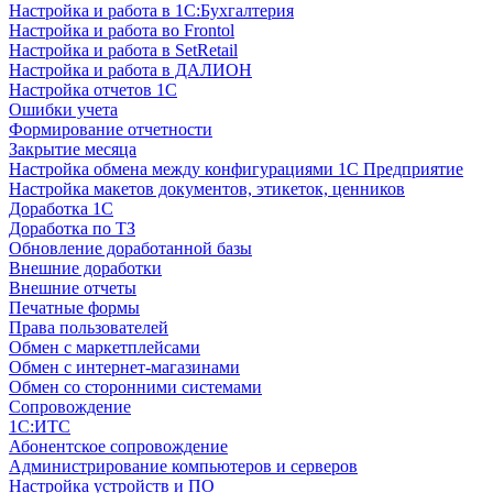
Настройка и работа в 1С:Бухгалтерия
Настройка и работа во Frontol
Настройка и работа в SetRetail
Настройка и работа в ДАЛИОН
Настройка отчетов 1С
Ошибки учета
Формирование отчетности
Закрытие месяца
Настройка обмена между конфигурациями 1С Предприятие
Настройка макетов документов, этикеток, ценников
Доработка 1С
Доработка по ТЗ
Обновление доработанной базы
Внешние доработки
Внешние отчеты
Печатные формы
Права пользователей
Обмен с маркетплейсами
Обмен с интернет-магазинами
Обмен со сторонними системами
Сопровождение
1C:ИТС
Абонентское сопровождение
Администрирование компьютеров и серверов
Настройка устройств и ПО