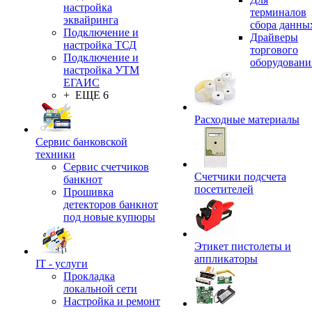
настройка
терминалов
эквайринга
сбора данны
Подключение и
Драйверы
настройка ТСД
торгового
Подключение и
оборудовани
настройка УТМ
ЕГАИС
+ ЕЩЕ 6
Расходные материалы
Сервис банковской
техники
Сервис счетчиков
Счетчики подсчета
банкнот
посетителей
Прошивка
детекторов банкнот
под новые купюры
Этикет пистолеты и
аппликаторы
IT - услуги
Прокладка
локальной сети
Настройка и ремонт