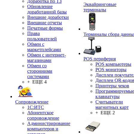
Доработка по ТЗ
Эквайринговые
Обновление
терминалы
доработанной базы
Внешние доработки
Внешние отчеты
Печатные формы
Права
Терминалы сбора данны
пользователей
Обмен с
маркетплейсами
Обмен с интернет-
POS периферия
магазинами
POS компьютеры
Обмен со
POS мониторы
сторонними
Дисплеи покупате
системами
Дисплеи QR-кодо
+ ЕЩЕ 4
Принтеры чеков
Программируемы
клавиатуры
Сопровождение
Считыватели
1C:ИТС
магнитных карт
Абонентское
+ ЕЩЕ 2
сопровождение
Администрирование
компьютеров и