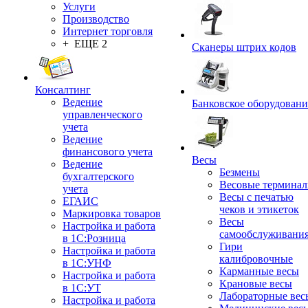
Услуги
Производство
Интернет торговля
+ ЕЩЕ 2
Сканеры штрих кодов
Консалтинг
Ведение
Банковское оборудовани
управленческого
учета
Ведение
финансового учета
Весы
Ведение
Безмены
бухгалтерского
Весовые термина
учета
Весы с печатью
ЕГАИС
чеков и этикеток
Маркировка товаров
Весы
Настройка и работа
самообслуживани
в 1С:Розница
Гири
Настройка и работа
калибровочные
в 1С:УНФ
Карманные весы
Настройка и работа
Крановые весы
в 1С:УТ
Лабораторные вес
Настройка и работа