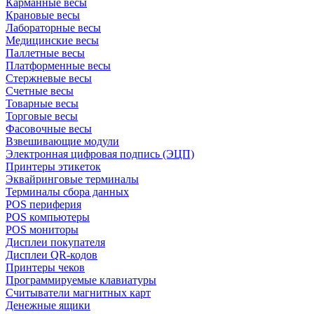
Карманные весы
Крановые весы
Лабораторные весы
Медицинские весы
Паллетные весы
Платформенные весы
Стержневые весы
Счетные весы
Товарные весы
Торговые весы
Фасовочные весы
Взвешивающие модули
Электронная цифровая подпись (ЭЦП)
Принтеры этикеток
Эквайринговые терминалы
Терминалы сбора данных
POS периферия
POS компьютеры
POS мониторы
Дисплеи покупателя
Дисплеи QR-кодов
Принтеры чеков
Программируемые клавиатуры
Считыватели магнитных карт
Денежные ящики