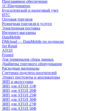
Программное обеспечение
1С:Предприятие
Бухгалтерский и налоговый учет
ИТС
Оптовая торговля
Розничная торговля и услуги
Электронная поставка
Интернет-магазины
DataMobile
DMcloud — DataMobile по подписке
Set Retail
АТОЛ
Frontol
Для терминалов сбора данных
Драйверы торгового оборудования
Расходные материалы
Счетчики подсчета посетителей
Этикет пистолеты и аппликаторы
ЗИП и аксессуары
ЗИП для АТОЛ 11Ф
ЗИП для АТОЛ 20Ф
ЗИП для АТОЛ 25Ф
ЗИП для АТОЛ 30Ф
ЗИП для АТОЛ 27Ф
ЗИП для АТОЛ 50Ф