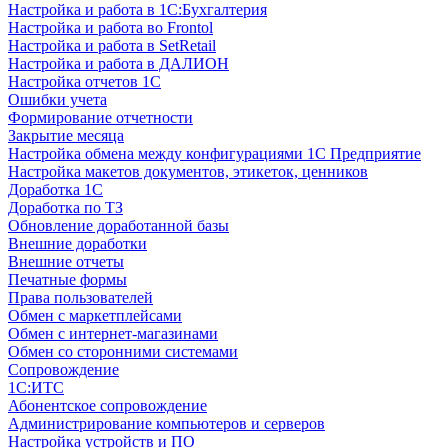
Настройка и работа в 1С:Бухгалтерия
Настройка и работа во Frontol
Настройка и работа в SetRetail
Настройка и работа в ДАЛИОН
Настройка отчетов 1С
Ошибки учета
Формирование отчетности
Закрытие месяца
Настройка обмена между конфигурациями 1С Предприятие
Настройка макетов документов, этикеток, ценников
Доработка 1С
Доработка по ТЗ
Обновление доработанной базы
Внешние доработки
Внешние отчеты
Печатные формы
Права пользователей
Обмен с маркетплейсами
Обмен с интернет-магазинами
Обмен со сторонними системами
Сопровождение
1C:ИТС
Абонентское сопровождение
Администрирование компьютеров и серверов
Настройка устройств и ПО