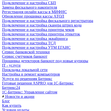
Подключение и настройка СБП
Замена фискального накопителя
Регистрация онлайн кассы в МИФНС
Обновление прошивки кассы АТОЛ
Подключение и настройка фискального регистратора
Подключение и настройка сканера штрих кода
Подключение и настройка принтера чеков
Подключение и настройка принтера этикеток
Подключение и настройка эквайринга
Подключение и настройка ТСД
Подключение и настройка УТМ ЕГАИС
Сервис банковской техники
Сервис счетчиков банкнот
Прошивка детекторов банкнот под новые купюры
IT - услуги
Прокладка локальной сети
Настройка и ремонт компьютеров
Услуги по решениям Битрикс
Готовые решения ASPRO для 1С-Битрикс
Битрикс24
1С-Битрикс: Управление сайтом
Новости и акции
Блог
Как купить
Условия оплаты