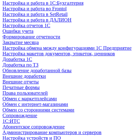
Настройка и работа в 1С:Бухгалтерия
Настройка и работа во Frontol
Настройка и работа в SetRetail
Настройка и работа в ДАЛИОН
Настройка отчетов 1С
Ошибки учета
Формирование отчетности
Закрытие месяца
Настройка обмена между конфигурациями 1С Предприятие
Настройка макетов документов, этикеток, ценников
Доработка 1С
Доработка по ТЗ
Обновление доработанной базы
Внешние доработки
Внешние отчеты
Печатные формы
Права пользователей
Обмен с маркетплейсами
Обмен с интернет-магазинами
Обмен со сторонними системами
Сопровождение
1C:ИТС
Абонентское сопровождение
Администрирование компьютеров и серверов
Настройка устройств и ПО