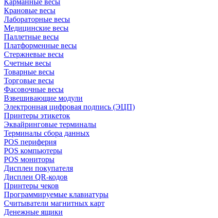
Карманные весы
Крановые весы
Лабораторные весы
Медицинские весы
Паллетные весы
Платформенные весы
Стержневые весы
Счетные весы
Товарные весы
Торговые весы
Фасовочные весы
Взвешивающие модули
Электронная цифровая подпись (ЭЦП)
Принтеры этикеток
Эквайринговые терминалы
Терминалы сбора данных
POS периферия
POS компьютеры
POS мониторы
Дисплеи покупателя
Дисплеи QR-кодов
Принтеры чеков
Программируемые клавиатуры
Считыватели магнитных карт
Денежные ящики