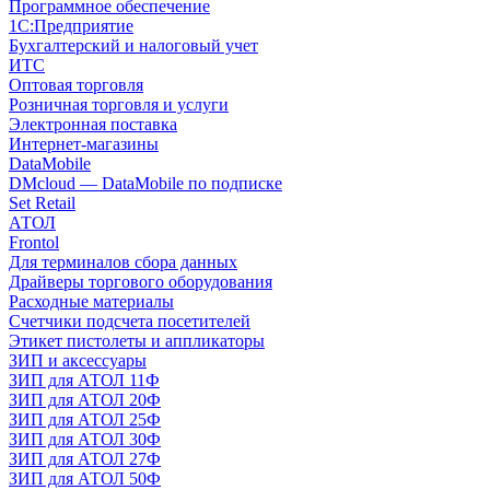
Программное обеспечение
1С:Предприятие
Бухгалтерский и налоговый учет
ИТС
Оптовая торговля
Розничная торговля и услуги
Электронная поставка
Интернет-магазины
DataMobile
DMcloud — DataMobile по подписке
Set Retail
АТОЛ
Frontol
Для терминалов сбора данных
Драйверы торгового оборудования
Расходные материалы
Счетчики подсчета посетителей
Этикет пистолеты и аппликаторы
ЗИП и аксессуары
ЗИП для АТОЛ 11Ф
ЗИП для АТОЛ 20Ф
ЗИП для АТОЛ 25Ф
ЗИП для АТОЛ 30Ф
ЗИП для АТОЛ 27Ф
ЗИП для АТОЛ 50Ф