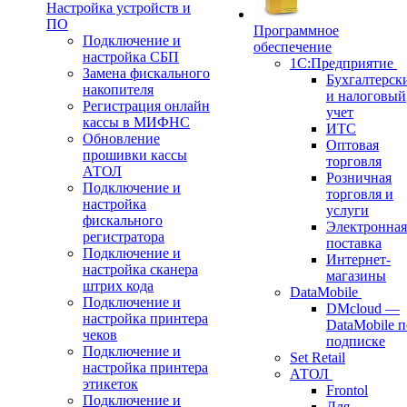
Настройка устройств и
ПО
Программное
Подключение и
обеспечение
настройка СБП
1С:Предприятие
Замена фискального
Бухгалтерск
накопителя
и налоговый
Регистрация онлайн
учет
кассы в МИФНС
ИТС
Обновление
Оптовая
прошивки кассы
торговля
АТОЛ
Розничная
Подключение и
торговля и
настройка
услуги
фискального
Электронная
регистратора
поставка
Подключение и
Интернет-
настройка сканера
магазины
штрих кода
DataMobile
Подключение и
DMcloud —
настройка принтера
DataMobile п
чеков
подписке
Подключение и
Set Retail
настройка принтера
АТОЛ
этикеток
Frontol
Подключение и
Для