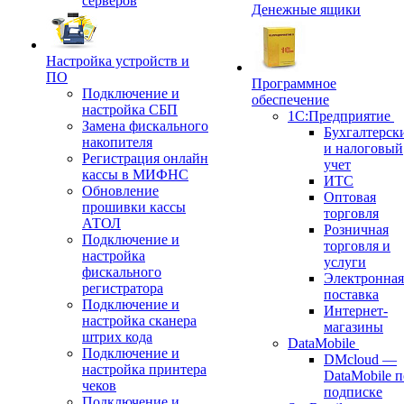
серверов
Денежные ящики
Настройка устройств и
ПО
Программное
Подключение и
обеспечение
настройка СБП
1С:Предприятие
Замена фискального
Бухгалтерск
накопителя
и налоговый
Регистрация онлайн
учет
кассы в МИФНС
ИТС
Обновление
Оптовая
прошивки кассы
торговля
АТОЛ
Розничная
Подключение и
торговля и
настройка
услуги
фискального
Электронная
регистратора
поставка
Подключение и
Интернет-
настройка сканера
магазины
штрих кода
DataMobile
Подключение и
DMcloud —
настройка принтера
DataMobile п
чеков
подписке
Подключение и