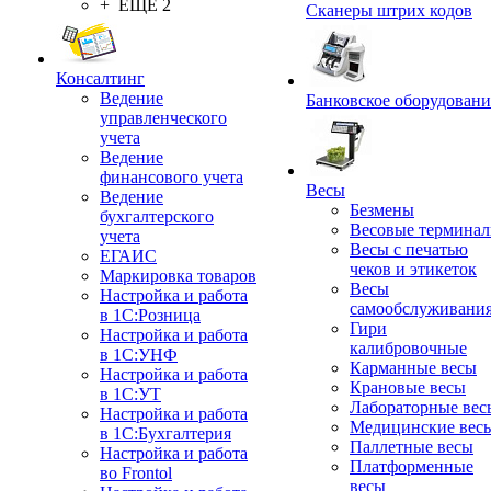
+ ЕЩЕ 2
Сканеры штрих кодов
Консалтинг
Ведение
Банковское оборудовани
управленческого
учета
Ведение
финансового учета
Весы
Ведение
Безмены
бухгалтерского
Весовые термина
учета
Весы с печатью
ЕГАИС
чеков и этикеток
Маркировка товаров
Весы
Настройка и работа
самообслуживани
в 1С:Розница
Гири
Настройка и работа
калибровочные
в 1С:УНФ
Карманные весы
Настройка и работа
Крановые весы
в 1С:УТ
Лабораторные вес
Настройка и работа
Медицинские вес
в 1С:Бухгалтерия
Паллетные весы
Настройка и работа
Платформенные
во Frontol
весы