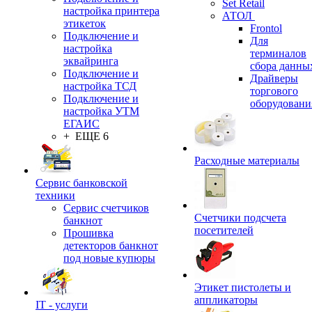
Set Retail
настройка принтера
АТОЛ
этикеток
Frontol
Подключение и
Для
настройка
терминалов
эквайринга
сбора данны
Подключение и
Драйверы
настройка ТСД
торгового
Подключение и
оборудовани
настройка УТМ
ЕГАИС
+ ЕЩЕ 6
Расходные материалы
Сервис банковской
техники
Сервис счетчиков
Счетчики подсчета
банкнот
посетителей
Прошивка
детекторов банкнот
под новые купюры
Этикет пистолеты и
аппликаторы
IT - услуги