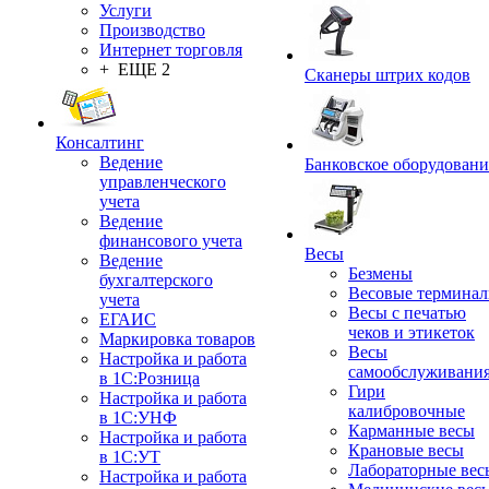
Услуги
Производство
Интернет торговля
+ ЕЩЕ 2
Сканеры штрих кодов
Консалтинг
Ведение
Банковское оборудовани
управленческого
учета
Ведение
финансового учета
Весы
Ведение
Безмены
бухгалтерского
Весовые термина
учета
Весы с печатью
ЕГАИС
чеков и этикеток
Маркировка товаров
Весы
Настройка и работа
самообслуживани
в 1С:Розница
Гири
Настройка и работа
калибровочные
в 1С:УНФ
Карманные весы
Настройка и работа
Крановые весы
в 1С:УТ
Лабораторные вес
Настройка и работа