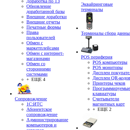
Доработка по ТЗ
Эквайринговые
Обновление
терминалы
доработанной базы
Внешние доработки
Внешние отчеты
Печатные формы
Права
Терминалы сбора данны
пользователей
Обмен с
маркетплейсами
Обмен с интернет-
POS периферия
магазинами
POS компьютеры
Обмен со
POS мониторы
сторонними
Дисплеи покупате
системами
Дисплеи QR-кодо
+ ЕЩЕ 4
Принтеры чеков
Программируемы
клавиатуры
Сопровождение
Считыватели
1C:ИТС
магнитных карт
Абонентское
+ ЕЩЕ 2
сопровождение
Администрирование
компьютеров и