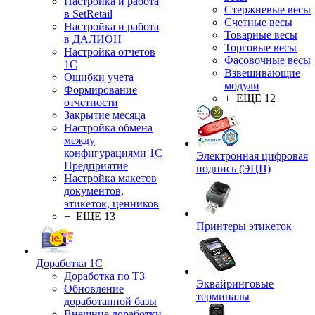
Настройка и работа
Стержневые весы
в SetRetail
Счетные весы
Настройка и работа
Товарные весы
в ДАЛИОН
Торговые весы
Настройка отчетов
Фасовочные весы
1С
Взвешивающие
Ошибки учета
модули
Формирование
+ ЕЩЕ 12
отчетности
Закрытие месяца
Настройка обмена
между
конфигурациями 1С
Электронная цифровая
Предприятие
подпись (ЭЦП)
Настройка макетов
документов,
этикеток, ценников
+ ЕЩЕ 13
Принтеры этикеток
Доработка 1С
Доработка по ТЗ
Эквайринговые
Обновление
терминалы
доработанной базы
Внешние доработки