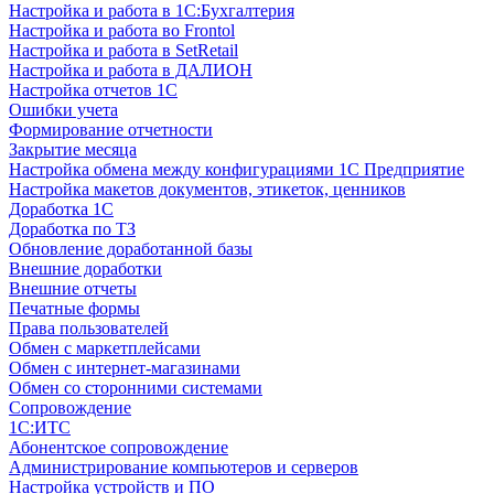
Настройка и работа в 1С:Бухгалтерия
Настройка и работа во Frontol
Настройка и работа в SetRetail
Настройка и работа в ДАЛИОН
Настройка отчетов 1С
Ошибки учета
Формирование отчетности
Закрытие месяца
Настройка обмена между конфигурациями 1С Предприятие
Настройка макетов документов, этикеток, ценников
Доработка 1С
Доработка по ТЗ
Обновление доработанной базы
Внешние доработки
Внешние отчеты
Печатные формы
Права пользователей
Обмен с маркетплейсами
Обмен с интернет-магазинами
Обмен со сторонними системами
Сопровождение
1C:ИТС
Абонентское сопровождение
Администрирование компьютеров и серверов
Настройка устройств и ПО