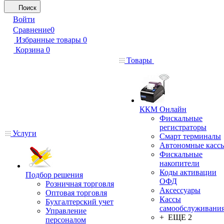
Поиск
Войти
Сравнение
0
Избранные товары
0
Корзина
0
Товары
ККМ Онлайн
Фискальные
регистраторы
Услуги
Смарт терминалы
Автономные касс
Фискальные
накопители
Коды активации
Подбор решения
ОФД
Розничная торговля
Аксессуары
Оптовая торговля
Кассы
Бухгалтерский учет
самообслуживани
Управление
+ ЕЩЕ 2
персоналом