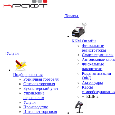
Товары
ККМ Онлайн
Фискальные
регистраторы
Услуги
Смарт терминалы
Автономные касс
Фискальные
накопители
Коды активации
Подбор решения
ОФД
Розничная торговля
Аксессуары
Оптовая торговля
Кассы
Бухгалтерский учет
самообслуживани
Управление
+ ЕЩЕ 2
персоналом
Услуги
Производство
Интернет торговля