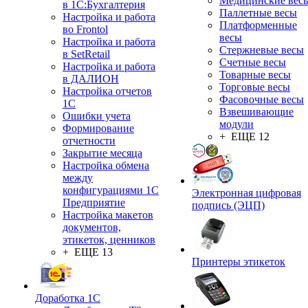
Медицинские вес
в 1С:Бухгалтерия
Паллетные весы
Настройка и работа
Платформенные
во Frontol
весы
Настройка и работа
Стержневые весы
в SetRetail
Счетные весы
Настройка и работа
Товарные весы
в ДАЛИОН
Торговые весы
Настройка отчетов
Фасовочные весы
1С
Взвешивающие
Ошибки учета
модули
Формирование
+ ЕЩЕ 12
отчетности
Закрытие месяца
Настройка обмена
между
конфигурациями 1С
Электронная цифровая
Предприятие
подпись (ЭЦП)
Настройка макетов
документов,
этикеток, ценников
+ ЕЩЕ 13
Принтеры этикеток
Доработка 1С