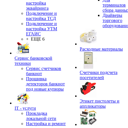
настройка
терминалов
эквайринга
сбора данны
Подключение и
Драйверы
настройка ТСД
торгового
Подключение и
оборудовани
настройка УТМ
ЕГАИС
+ ЕЩЕ 6
Расходные материалы
Сервис банковской
техники
Сервис счетчиков
Счетчики подсчета
банкнот
посетителей
Прошивка
детекторов банкнот
под новые купюры
Этикет пистолеты и
аппликаторы
IT - услуги
Прокладка
локальной сети
Настройка и ремонт