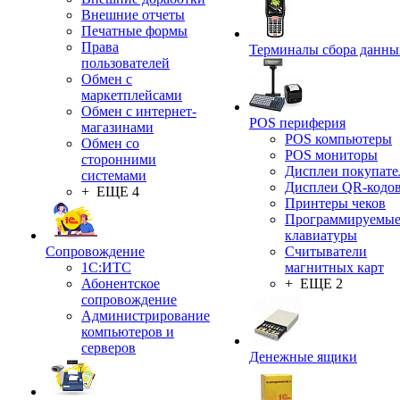
Внешние отчеты
Печатные формы
Права
Терминалы сбора данны
пользователей
Обмен с
маркетплейсами
Обмен с интернет-
POS периферия
магазинами
POS компьютеры
Обмен со
POS мониторы
сторонними
Дисплеи покупате
системами
Дисплеи QR-кодо
+ ЕЩЕ 4
Принтеры чеков
Программируемы
клавиатуры
Сопровождение
Считыватели
1C:ИТС
магнитных карт
Абонентское
+ ЕЩЕ 2
сопровождение
Администрирование
компьютеров и
серверов
Денежные ящики