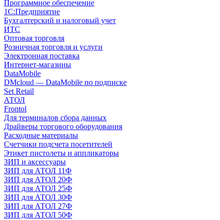
Программное обеспечение
1С:Предприятие
Бухгалтерский и налоговый учет
ИТС
Оптовая торговля
Розничная торговля и услуги
Электронная поставка
Интернет-магазины
DataMobile
DMcloud — DataMobile по подписке
Set Retail
АТОЛ
Frontol
Для терминалов сбора данных
Драйверы торгового оборудования
Расходные материалы
Счетчики подсчета посетителей
Этикет пистолеты и аппликаторы
ЗИП и аксессуары
ЗИП для АТОЛ 11Ф
ЗИП для АТОЛ 20Ф
ЗИП для АТОЛ 25Ф
ЗИП для АТОЛ 30Ф
ЗИП для АТОЛ 27Ф
ЗИП для АТОЛ 50Ф