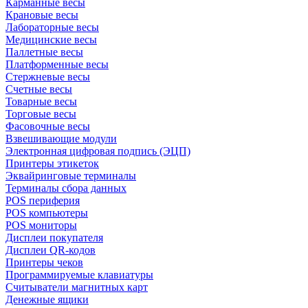
Карманные весы
Крановые весы
Лабораторные весы
Медицинские весы
Паллетные весы
Платформенные весы
Стержневые весы
Счетные весы
Товарные весы
Торговые весы
Фасовочные весы
Взвешивающие модули
Электронная цифровая подпись (ЭЦП)
Принтеры этикеток
Эквайринговые терминалы
Терминалы сбора данных
POS периферия
POS компьютеры
POS мониторы
Дисплеи покупателя
Дисплеи QR-кодов
Принтеры чеков
Программируемые клавиатуры
Считыватели магнитных карт
Денежные ящики