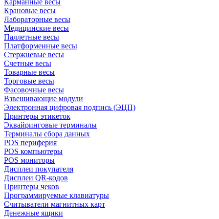
Карманные весы
Крановые весы
Лабораторные весы
Медицинские весы
Паллетные весы
Платформенные весы
Стержневые весы
Счетные весы
Товарные весы
Торговые весы
Фасовочные весы
Взвешивающие модули
Электронная цифровая подпись (ЭЦП)
Принтеры этикеток
Эквайринговые терминалы
Терминалы сбора данных
POS периферия
POS компьютеры
POS мониторы
Дисплеи покупателя
Дисплеи QR-кодов
Принтеры чеков
Программируемые клавиатуры
Считыватели магнитных карт
Денежные ящики