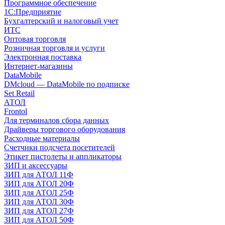
Программное обеспечение
1С:Предприятие
Бухгалтерский и налоговый учет
ИТС
Оптовая торговля
Розничная торговля и услуги
Электронная поставка
Интернет-магазины
DataMobile
DMcloud — DataMobile по подписке
Set Retail
АТОЛ
Frontol
Для терминалов сбора данных
Драйверы торгового оборудования
Расходные материалы
Счетчики подсчета посетителей
Этикет пистолеты и аппликаторы
ЗИП и аксессуары
ЗИП для АТОЛ 11Ф
ЗИП для АТОЛ 20Ф
ЗИП для АТОЛ 25Ф
ЗИП для АТОЛ 30Ф
ЗИП для АТОЛ 27Ф
ЗИП для АТОЛ 50Ф