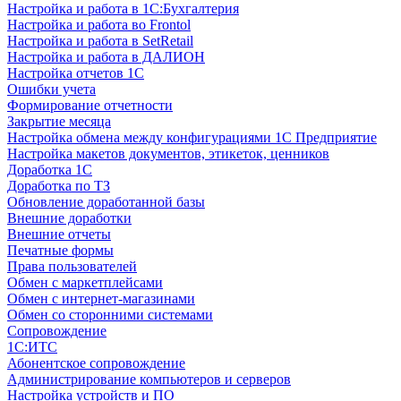
Настройка и работа в 1С:Бухгалтерия
Настройка и работа во Frontol
Настройка и работа в SetRetail
Настройка и работа в ДАЛИОН
Настройка отчетов 1С
Ошибки учета
Формирование отчетности
Закрытие месяца
Настройка обмена между конфигурациями 1С Предприятие
Настройка макетов документов, этикеток, ценников
Доработка 1С
Доработка по ТЗ
Обновление доработанной базы
Внешние доработки
Внешние отчеты
Печатные формы
Права пользователей
Обмен с маркетплейсами
Обмен с интернет-магазинами
Обмен со сторонними системами
Сопровождение
1C:ИТС
Абонентское сопровождение
Администрирование компьютеров и серверов
Настройка устройств и ПО