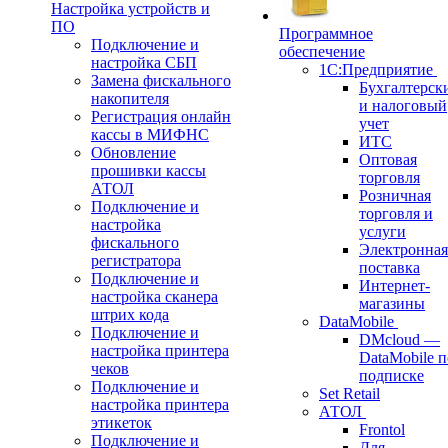
Настройка устройств и
ПО
Программное
Подключение и
обеспечение
настройка СБП
1С:Предприятие
Замена фискального
Бухгалтерск
накопителя
и налоговый
Регистрация онлайн
учет
кассы в МИФНС
ИТС
Обновление
Оптовая
прошивки кассы
торговля
АТОЛ
Розничная
Подключение и
торговля и
настройка
услуги
фискального
Электронная
регистратора
поставка
Подключение и
Интернет-
настройка сканера
магазины
штрих кода
DataMobile
Подключение и
DMcloud —
настройка принтера
DataMobile п
чеков
подписке
Подключение и
Set Retail
настройка принтера
АТОЛ
этикеток
Frontol
Подключение и
Для