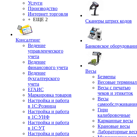
Услуги
Производство
Интернет торговля
+ ЕЩЕ 2
Сканеры штрих кодов
Консалтинг
Ведение
Банковское оборудовани
управленческого
учета
Ведение
финансового учета
Весы
Ведение
Безмены
бухгалтерского
Весовые термина
учета
Весы с печатью
ЕГАИС
чеков и этикеток
Маркировка товаров
Весы
Настройка и работа
самообслуживани
в 1С:Розница
Гири
Настройка и работа
калибровочные
в 1С:УНФ
Карманные весы
Настройка и работа
Крановые весы
в 1С:УТ
Лабораторные вес
Настройка и работа