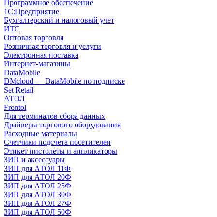
Программное обеспечение
1С:Предприятие
Бухгалтерский и налоговый учет
ИТС
Оптовая торговля
Розничная торговля и услуги
Электронная поставка
Интернет-магазины
DataMobile
DMcloud — DataMobile по подписке
Set Retail
АТОЛ
Frontol
Для терминалов сбора данных
Драйверы торгового оборудования
Расходные материалы
Счетчики подсчета посетителей
Этикет пистолеты и аппликаторы
ЗИП и аксессуары
ЗИП для АТОЛ 11Ф
ЗИП для АТОЛ 20Ф
ЗИП для АТОЛ 25Ф
ЗИП для АТОЛ 30Ф
ЗИП для АТОЛ 27Ф
ЗИП для АТОЛ 50Ф