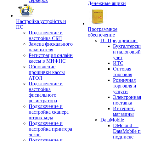
серверов
Денежные ящики
Настройка устройств и
ПО
Программное
Подключение и
обеспечение
настройка СБП
1С:Предприятие
Замена фискального
Бухгалтерск
накопителя
и налоговый
Регистрация онлайн
учет
кассы в МИФНС
ИТС
Обновление
Оптовая
прошивки кассы
торговля
АТОЛ
Розничная
Подключение и
торговля и
настройка
услуги
фискального
Электронная
регистратора
поставка
Подключение и
Интернет-
настройка сканера
магазины
штрих кода
DataMobile
Подключение и
DMcloud —
настройка принтера
DataMobile п
чеков
подписке
Подключение и