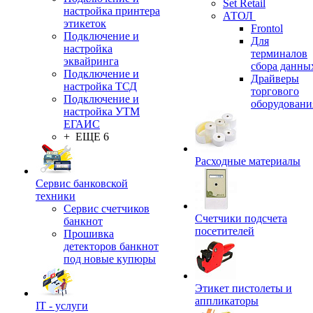
Set Retail
настройка принтера
АТОЛ
этикеток
Frontol
Подключение и
Для
настройка
терминалов
эквайринга
сбора данны
Подключение и
Драйверы
настройка ТСД
торгового
Подключение и
оборудовани
настройка УТМ
ЕГАИС
+ ЕЩЕ 6
Расходные материалы
Сервис банковской
техники
Сервис счетчиков
Счетчики подсчета
банкнот
посетителей
Прошивка
детекторов банкнот
под новые купюры
Этикет пистолеты и
аппликаторы
IT - услуги