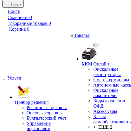
Поиск
Войти
Сравнение
0
Избранные товары
0
Корзина
0
Товары
ККМ Онлайн
Фискальные
регистраторы
Услуги
Смарт терминалы
Автономные касс
Фискальные
накопители
Коды активации
Подбор решения
ОФД
Розничная торговля
Аксессуары
Оптовая торговля
Кассы
Бухгалтерский учет
самообслуживани
Управление
+ ЕЩЕ 2
персоналом