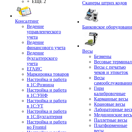
+ ЕЩЕ 2
Сканеры штрих кодов
Консалтинг
Ведение
Банковское оборудовани
управленческого
учета
Ведение
финансового учета
Весы
Ведение
Безмены
бухгалтерского
Весовые термина
учета
Весы с печатью
ЕГАИС
чеков и этикеток
Маркировка товаров
Весы
Настройка и работа
самообслуживани
в 1С:Розница
Гири
Настройка и работа
калибровочные
в 1С:УНФ
Карманные весы
Настройка и работа
Крановые весы
в 1С:УТ
Лабораторные вес
Настройка и работа
Медицинские вес
в 1С:Бухгалтерия
Паллетные весы
Настройка и работа
Платформенные
во Frontol
весы