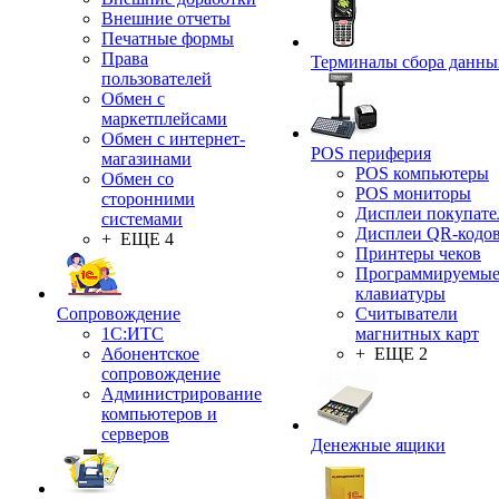
Внешние отчеты
Печатные формы
Права
Терминалы сбора данны
пользователей
Обмен с
маркетплейсами
Обмен с интернет-
POS периферия
магазинами
POS компьютеры
Обмен со
POS мониторы
сторонними
Дисплеи покупате
системами
Дисплеи QR-кодо
+ ЕЩЕ 4
Принтеры чеков
Программируемы
клавиатуры
Сопровождение
Считыватели
1C:ИТС
магнитных карт
Абонентское
+ ЕЩЕ 2
сопровождение
Администрирование
компьютеров и
серверов
Денежные ящики