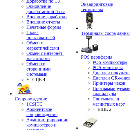
Доработка по ТЗ
Эквайринговые
Обновление
терминалы
доработанной базы
Внешние доработки
Внешние отчеты
Печатные формы
Права
Терминалы сбора данны
пользователей
Обмен с
маркетплейсами
Обмен с интернет-
POS периферия
магазинами
POS компьютеры
Обмен со
POS мониторы
сторонними
Дисплеи покупате
системами
Дисплеи QR-кодо
+ ЕЩЕ 4
Принтеры чеков
Программируемы
клавиатуры
Сопровождение
Считыватели
1C:ИТС
магнитных карт
Абонентское
+ ЕЩЕ 2
сопровождение
Администрирование
компьютеров и