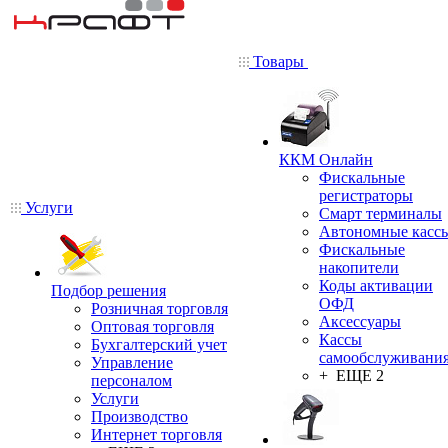
Товары
ККМ Онлайн
Фискальные
регистраторы
Услуги
Смарт терминалы
Автономные касс
Фискальные
накопители
Коды активации
Подбор решения
ОФД
Розничная торговля
Аксессуары
Оптовая торговля
Кассы
Бухгалтерский учет
самообслуживани
Управление
+ ЕЩЕ 2
персоналом
Услуги
Производство
Интернет торговля