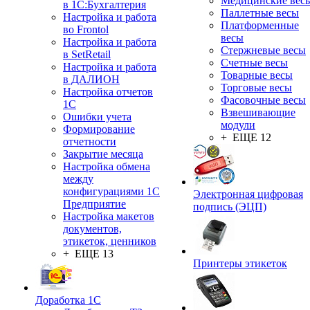
Медицинские вес
в 1С:Бухгалтерия
Паллетные весы
Настройка и работа
Платформенные
во Frontol
весы
Настройка и работа
Стержневые весы
в SetRetail
Счетные весы
Настройка и работа
Товарные весы
в ДАЛИОН
Торговые весы
Настройка отчетов
Фасовочные весы
1С
Взвешивающие
Ошибки учета
модули
Формирование
+ ЕЩЕ 12
отчетности
Закрытие месяца
Настройка обмена
между
конфигурациями 1С
Электронная цифровая
Предприятие
подпись (ЭЦП)
Настройка макетов
документов,
этикеток, ценников
+ ЕЩЕ 13
Принтеры этикеток
Доработка 1С