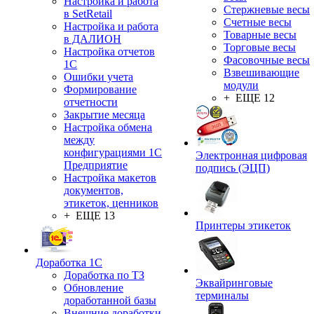
Настройка и работа
Стержневые весы
в SetRetail
Счетные весы
Настройка и работа
Товарные весы
в ДАЛИОН
Торговые весы
Настройка отчетов
Фасовочные весы
1С
Взвешивающие
Ошибки учета
модули
Формирование
+ ЕЩЕ 12
отчетности
Закрытие месяца
Настройка обмена
между
конфигурациями 1С
Электронная цифровая
Предприятие
подпись (ЭЦП)
Настройка макетов
документов,
этикеток, ценников
+ ЕЩЕ 13
Принтеры этикеток
Доработка 1С
Доработка по ТЗ
Эквайринговые
Обновление
терминалы
доработанной базы
Внешние доработки