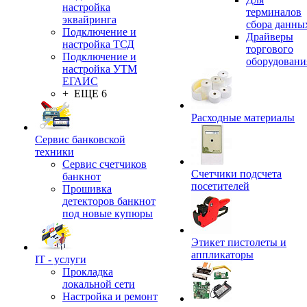
настройка
терминалов
эквайринга
сбора данны
Подключение и
Драйверы
настройка ТСД
торгового
Подключение и
оборудовани
настройка УТМ
ЕГАИС
+ ЕЩЕ 6
Расходные материалы
Сервис банковской
техники
Сервис счетчиков
Счетчики подсчета
банкнот
посетителей
Прошивка
детекторов банкнот
под новые купюры
Этикет пистолеты и
аппликаторы
IT - услуги
Прокладка
локальной сети
Настройка и ремонт