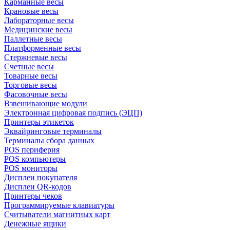
Карманные весы
Крановые весы
Лабораторные весы
Медицинские весы
Паллетные весы
Платформенные весы
Стержневые весы
Счетные весы
Товарные весы
Торговые весы
Фасовочные весы
Взвешивающие модули
Электронная цифровая подпись (ЭЦП)
Принтеры этикеток
Эквайринговые терминалы
Терминалы сбора данных
POS периферия
POS компьютеры
POS мониторы
Дисплеи покупателя
Дисплеи QR-кодов
Принтеры чеков
Программируемые клавиатуры
Считыватели магнитных карт
Денежные ящики