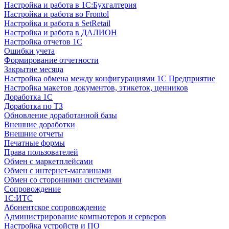
Настройка и работа в 1С:Бухгалтерия
Настройка и работа во Frontol
Настройка и работа в SetRetail
Настройка и работа в ДАЛИОН
Настройка отчетов 1С
Ошибки учета
Формирование отчетности
Закрытие месяца
Настройка обмена между конфигурациями 1С Предприятие
Настройка макетов документов, этикеток, ценников
Доработка 1С
Доработка по ТЗ
Обновление доработанной базы
Внешние доработки
Внешние отчеты
Печатные формы
Права пользователей
Обмен с маркетплейсами
Обмен с интернет-магазинами
Обмен со сторонними системами
Сопровождение
1C:ИТС
Абонентское сопровождение
Администрирование компьютеров и серверов
Настройка устройств и ПО