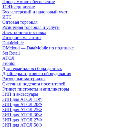
Программное обеспечение
1С:Предприятие
Бухгалтерский и налоговый учет
ИТС
Оптовая торговля
Розничная торговля и услуги
Электронная поставка
Интернет-магазины
DataMobile
DMcloud — DataMobile по подписке
Set Retail
АТОЛ
Frontol
Для терминалов сбора данных
Драйверы торгового оборудования
Расходные материалы
Счетчики подсчета посетителей
Этикет пистолеты и аппликаторы
ЗИП и аксессуары
ЗИП для АТОЛ 11Ф
ЗИП для АТОЛ 20Ф
ЗИП для АТОЛ 25Ф
ЗИП для АТОЛ 30Ф
ЗИП для АТОЛ 27Ф
ЗИП для АТОЛ 50Ф