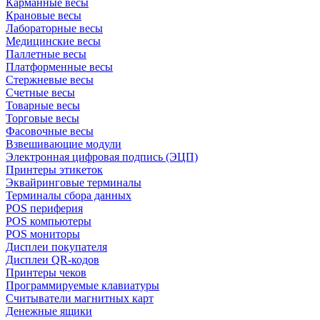
Карманные весы
Крановые весы
Лабораторные весы
Медицинские весы
Паллетные весы
Платформенные весы
Стержневые весы
Счетные весы
Товарные весы
Торговые весы
Фасовочные весы
Взвешивающие модули
Электронная цифровая подпись (ЭЦП)
Принтеры этикеток
Эквайринговые терминалы
Терминалы сбора данных
POS периферия
POS компьютеры
POS мониторы
Дисплеи покупателя
Дисплеи QR-кодов
Принтеры чеков
Программируемые клавиатуры
Считыватели магнитных карт
Денежные ящики