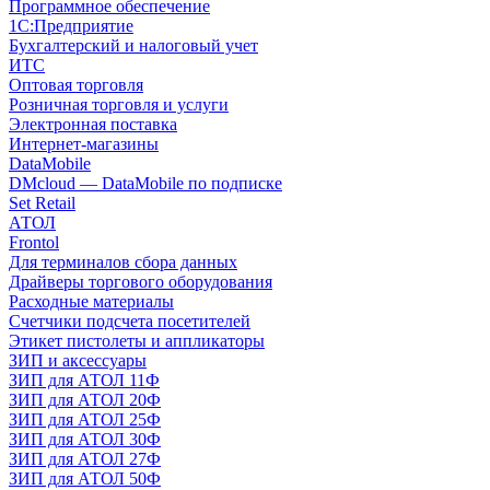
Программное обеспечение
1С:Предприятие
Бухгалтерский и налоговый учет
ИТС
Оптовая торговля
Розничная торговля и услуги
Электронная поставка
Интернет-магазины
DataMobile
DMcloud — DataMobile по подписке
Set Retail
АТОЛ
Frontol
Для терминалов сбора данных
Драйверы торгового оборудования
Расходные материалы
Счетчики подсчета посетителей
Этикет пистолеты и аппликаторы
ЗИП и аксессуары
ЗИП для АТОЛ 11Ф
ЗИП для АТОЛ 20Ф
ЗИП для АТОЛ 25Ф
ЗИП для АТОЛ 30Ф
ЗИП для АТОЛ 27Ф
ЗИП для АТОЛ 50Ф