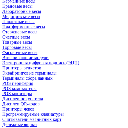
Карманные весы
Крановые весы
Лабораторные весы
Медицинские весы
Паллетные весы
Платформенные весы
Стержневые весы
Счетные весы
Товарные весы
Торговые весы
Фасовочные весы
Взвешивающие модули
Электронная цифровая подпись (ЭЦП)
Принтеры этикеток
Эквайринговые терминалы
Терминалы сбора данных
POS периферия
POS компьютеры
POS мониторы
Дисплеи покупателя
Дисплеи QR-кодов
Принтеры чеков
Программируемые клавиатуры
Считыватели магнитных карт
Денежные ящики