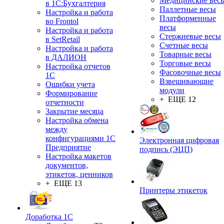
Медицинские вес
в 1С:Бухгалтерия
Паллетные весы
Настройка и работа
Платформенные
во Frontol
весы
Настройка и работа
Стержневые весы
в SetRetail
Счетные весы
Настройка и работа
Товарные весы
в ДАЛИОН
Торговые весы
Настройка отчетов
Фасовочные весы
1С
Взвешивающие
Ошибки учета
модули
Формирование
+ ЕЩЕ 12
отчетности
Закрытие месяца
Настройка обмена
между
конфигурациями 1С
Электронная цифровая
Предприятие
подпись (ЭЦП)
Настройка макетов
документов,
этикеток, ценников
+ ЕЩЕ 13
Принтеры этикеток
Доработка 1С