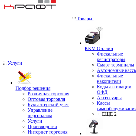
Товары
ККМ Онлайн
Фискальные
регистраторы
Услуги
Смарт терминалы
Автономные касс
Фискальные
накопители
Коды активации
Подбор решения
ОФД
Розничная торговля
Аксессуары
Оптовая торговля
Кассы
Бухгалтерский учет
самообслуживани
Управление
+ ЕЩЕ 2
персоналом
Услуги
Производство
Интернет торговля