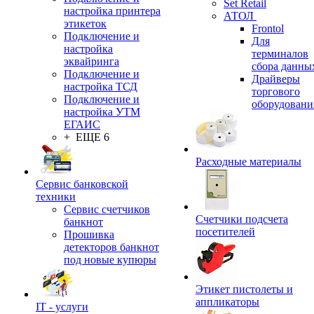
Set Retail
настройка принтера
АТОЛ
этикеток
Frontol
Подключение и
Для
настройка
терминалов
эквайринга
сбора данны
Подключение и
Драйверы
настройка ТСД
торгового
Подключение и
оборудовани
настройка УТМ
ЕГАИС
+ ЕЩЕ 6
Расходные материалы
Сервис банковской
техники
Сервис счетчиков
Счетчики подсчета
банкнот
посетителей
Прошивка
детекторов банкнот
под новые купюры
Этикет пистолеты и
аппликаторы
IT - услуги