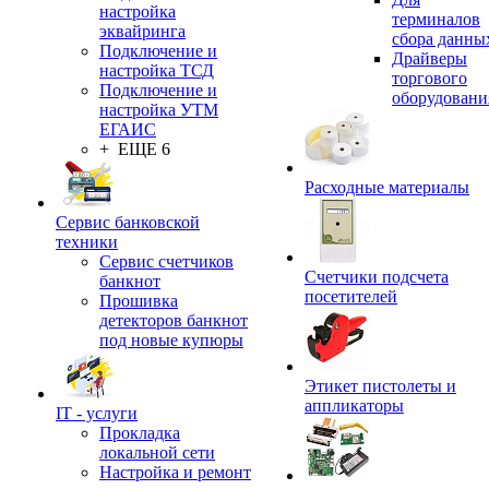
настройка
терминалов
эквайринга
сбора данны
Подключение и
Драйверы
настройка ТСД
торгового
Подключение и
оборудовани
настройка УТМ
ЕГАИС
+ ЕЩЕ 6
Расходные материалы
Сервис банковской
техники
Сервис счетчиков
Счетчики подсчета
банкнот
посетителей
Прошивка
детекторов банкнот
под новые купюры
Этикет пистолеты и
аппликаторы
IT - услуги
Прокладка
локальной сети
Настройка и ремонт