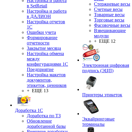
Настройка и работа
Стержневые весы
в SetRetail
Счетные весы
Настройка и работа
Товарные весы
в ДАЛИОН
Торговые весы
Настройка отчетов
Фасовочные весы
1С
Взвешивающие
Ошибки учета
модули
Формирование
+ ЕЩЕ 12
отчетности
Закрытие месяца
Настройка обмена
между
конфигурациями 1С
Электронная цифровая
Предприятие
подпись (ЭЦП)
Настройка макетов
документов,
этикеток, ценников
+ ЕЩЕ 13
Принтеры этикеток
Доработка 1С
Доработка по ТЗ
Эквайринговые
Обновление
терминалы
доработанной базы
Внешние доработки