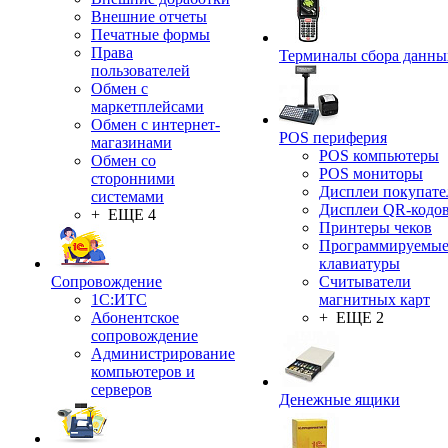
Внешние отчеты
Печатные формы
Права
Терминалы сбора данны
пользователей
Обмен с
маркетплейсами
Обмен с интернет-
POS периферия
магазинами
POS компьютеры
Обмен со
POS мониторы
сторонними
Дисплеи покупате
системами
Дисплеи QR-кодо
+ ЕЩЕ 4
Принтеры чеков
Программируемы
клавиатуры
Сопровождение
Считыватели
1C:ИТС
магнитных карт
Абонентское
+ ЕЩЕ 2
сопровождение
Администрирование
компьютеров и
серверов
Денежные ящики