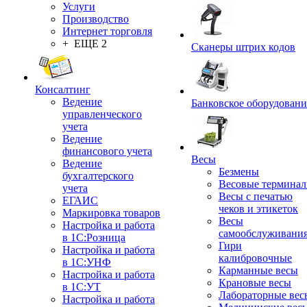
Услуги
Производство
Интернет торговля
+ ЕЩЕ 2
Сканеры штрих кодов
Консалтинг
Ведение
Банковское оборудовани
управленческого
учета
Ведение
финансового учета
Весы
Ведение
Безмены
бухгалтерского
Весовые термина
учета
Весы с печатью
ЕГАИС
чеков и этикеток
Маркировка товаров
Весы
Настройка и работа
самообслуживани
в 1С:Розница
Гири
Настройка и работа
калибровочные
в 1С:УНФ
Карманные весы
Настройка и работа
Крановые весы
в 1С:УТ
Лабораторные вес
Настройка и работа