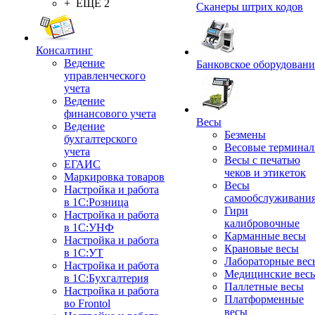
+ ЕЩЕ 2
Сканеры штрих кодов
Консалтинг
Ведение
Банковское оборудовани
управленческого
учета
Ведение
финансового учета
Весы
Ведение
Безмены
бухгалтерского
Весовые термина
учета
Весы с печатью
ЕГАИС
чеков и этикеток
Маркировка товаров
Весы
Настройка и работа
самообслуживани
в 1С:Розница
Гири
Настройка и работа
калибровочные
в 1С:УНФ
Карманные весы
Настройка и работа
Крановые весы
в 1С:УТ
Лабораторные вес
Настройка и работа
Медицинские вес
в 1С:Бухгалтерия
Паллетные весы
Настройка и работа
Платформенные
во Frontol
весы