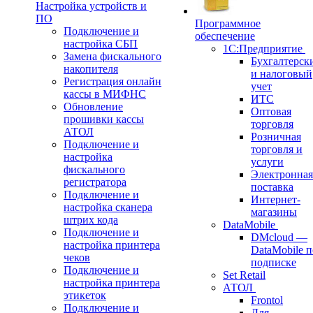
Настройка устройств и
ПО
Программное
Подключение и
обеспечение
настройка СБП
1С:Предприятие
Замена фискального
Бухгалтерск
накопителя
и налоговый
Регистрация онлайн
учет
кассы в МИФНС
ИТС
Обновление
Оптовая
прошивки кассы
торговля
АТОЛ
Розничная
Подключение и
торговля и
настройка
услуги
фискального
Электронная
регистратора
поставка
Подключение и
Интернет-
настройка сканера
магазины
штрих кода
DataMobile
Подключение и
DMcloud —
настройка принтера
DataMobile п
чеков
подписке
Подключение и
Set Retail
настройка принтера
АТОЛ
этикеток
Frontol
Подключение и
Для