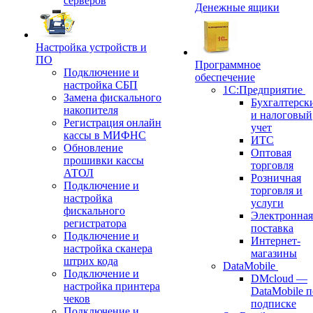
серверов
Денежные ящики
Настройка устройств и
ПО
Программное
Подключение и
обеспечение
настройка СБП
1С:Предприятие
Замена фискального
Бухгалтерск
накопителя
и налоговый
Регистрация онлайн
учет
кассы в МИФНС
ИТС
Обновление
Оптовая
прошивки кассы
торговля
АТОЛ
Розничная
Подключение и
торговля и
настройка
услуги
фискального
Электронная
регистратора
поставка
Подключение и
Интернет-
настройка сканера
магазины
штрих кода
DataMobile
Подключение и
DMcloud —
настройка принтера
DataMobile п
чеков
подписке
Подключение и