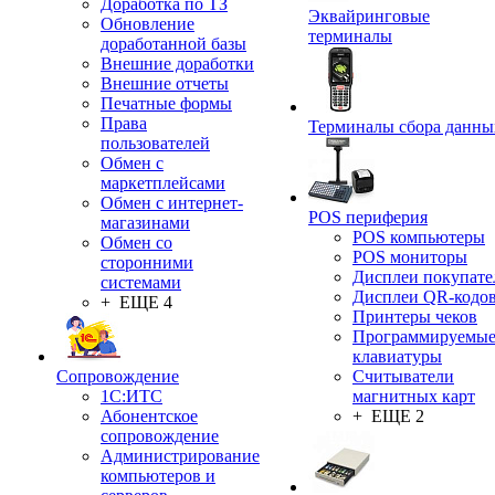
Доработка по ТЗ
Эквайринговые
Обновление
терминалы
доработанной базы
Внешние доработки
Внешние отчеты
Печатные формы
Права
Терминалы сбора данны
пользователей
Обмен с
маркетплейсами
Обмен с интернет-
POS периферия
магазинами
POS компьютеры
Обмен со
POS мониторы
сторонними
Дисплеи покупате
системами
Дисплеи QR-кодо
+ ЕЩЕ 4
Принтеры чеков
Программируемы
клавиатуры
Сопровождение
Считыватели
1C:ИТС
магнитных карт
Абонентское
+ ЕЩЕ 2
сопровождение
Администрирование
компьютеров и