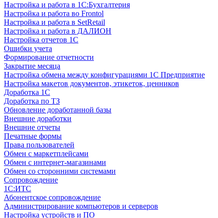
Настройка и работа в 1С:Бухгалтерия
Настройка и работа во Frontol
Настройка и работа в SetRetail
Настройка и работа в ДАЛИОН
Настройка отчетов 1С
Ошибки учета
Формирование отчетности
Закрытие месяца
Настройка обмена между конфигурациями 1С Предприятие
Настройка макетов документов, этикеток, ценников
Доработка 1С
Доработка по ТЗ
Обновление доработанной базы
Внешние доработки
Внешние отчеты
Печатные формы
Права пользователей
Обмен с маркетплейсами
Обмен с интернет-магазинами
Обмен со сторонними системами
Сопровождение
1C:ИТС
Абонентское сопровождение
Администрирование компьютеров и серверов
Настройка устройств и ПО