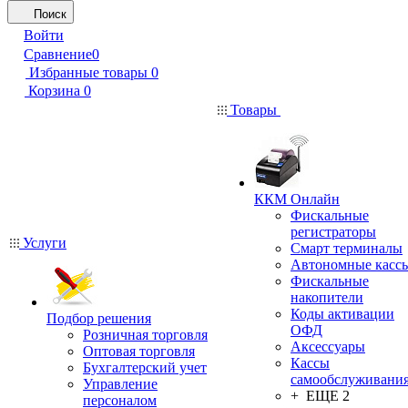
Поиск
Войти
Сравнение
0
Избранные товары
0
Корзина
0
Товары
ККМ Онлайн
Фискальные
регистраторы
Услуги
Смарт терминалы
Автономные касс
Фискальные
накопители
Коды активации
Подбор решения
ОФД
Розничная торговля
Аксессуары
Оптовая торговля
Кассы
Бухгалтерский учет
самообслуживани
Управление
+ ЕЩЕ 2
персоналом