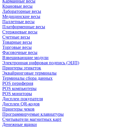
Карманные весы
Крановые весы
Лабораторные весы
Медицинские весы
Паллетные весы
Платформенные весы
Стержневые весы
Счетные весы
Товарные весы
Торговые весы
Фасовочные весы
Взвешивающие модули
Электронная цифровая подпись (ЭЦП)
Принтеры этикеток
Эквайринговые терминалы
Терминалы сбора данных
POS периферия
POS компьютеры
POS мониторы
Дисплеи покупателя
Дисплеи QR-кодов
Принтеры чеков
Программируемые клавиатуры
Считыватели магнитных карт
Денежные ящики