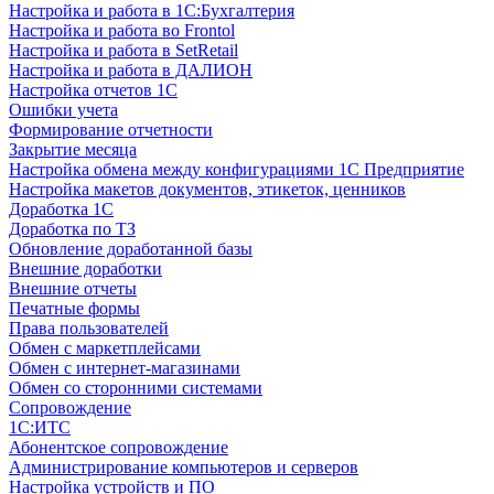
Настройка и работа в 1С:Бухгалтерия
Настройка и работа во Frontol
Настройка и работа в SetRetail
Настройка и работа в ДАЛИОН
Настройка отчетов 1С
Ошибки учета
Формирование отчетности
Закрытие месяца
Настройка обмена между конфигурациями 1С Предприятие
Настройка макетов документов, этикеток, ценников
Доработка 1С
Доработка по ТЗ
Обновление доработанной базы
Внешние доработки
Внешние отчеты
Печатные формы
Права пользователей
Обмен с маркетплейсами
Обмен с интернет-магазинами
Обмен со сторонними системами
Сопровождение
1C:ИТС
Абонентское сопровождение
Администрирование компьютеров и серверов
Настройка устройств и ПО