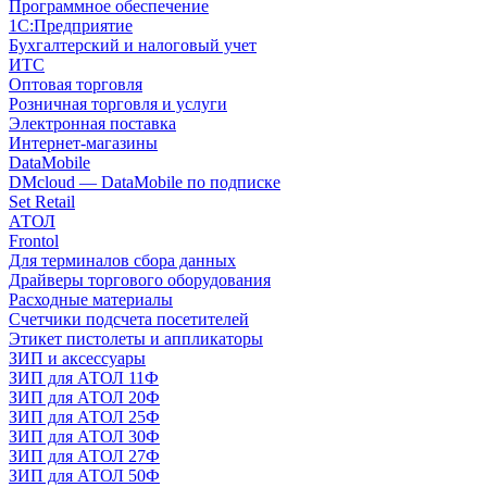
Программное обеспечение
1С:Предприятие
Бухгалтерский и налоговый учет
ИТС
Оптовая торговля
Розничная торговля и услуги
Электронная поставка
Интернет-магазины
DataMobile
DMcloud — DataMobile по подписке
Set Retail
АТОЛ
Frontol
Для терминалов сбора данных
Драйверы торгового оборудования
Расходные материалы
Счетчики подсчета посетителей
Этикет пистолеты и аппликаторы
ЗИП и аксессуары
ЗИП для АТОЛ 11Ф
ЗИП для АТОЛ 20Ф
ЗИП для АТОЛ 25Ф
ЗИП для АТОЛ 30Ф
ЗИП для АТОЛ 27Ф
ЗИП для АТОЛ 50Ф