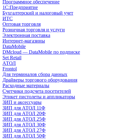
Программное обеспечение
1С:Предприятие
Бухгалтерский и налоговый учет
ИТС
Оптовая торговля
Розничная торговля и услуги
Электронная поставка
Интернет-магазины
DataMobile
DMcloud — DataMobile по подписке
Set Retail
АТОЛ
Frontol
Для терминалов сбора данных
Драйверы торгового оборудования
Расходные материалы
Счетчики подсчета посетителей
Этикет пистолеты и аппликаторы
ЗИП и аксессуары
ЗИП для АТОЛ 11Ф
ЗИП для АТОЛ 20Ф
ЗИП для АТОЛ 25Ф
ЗИП для АТОЛ 30Ф
ЗИП для АТОЛ 27Ф
ЗИП для АТОЛ 50Ф