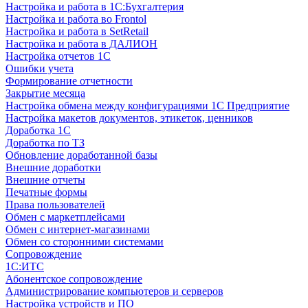
Настройка и работа в 1С:Бухгалтерия
Настройка и работа во Frontol
Настройка и работа в SetRetail
Настройка и работа в ДАЛИОН
Настройка отчетов 1С
Ошибки учета
Формирование отчетности
Закрытие месяца
Настройка обмена между конфигурациями 1С Предприятие
Настройка макетов документов, этикеток, ценников
Доработка 1С
Доработка по ТЗ
Обновление доработанной базы
Внешние доработки
Внешние отчеты
Печатные формы
Права пользователей
Обмен с маркетплейсами
Обмен с интернет-магазинами
Обмен со сторонними системами
Сопровождение
1C:ИТС
Абонентское сопровождение
Администрирование компьютеров и серверов
Настройка устройств и ПО