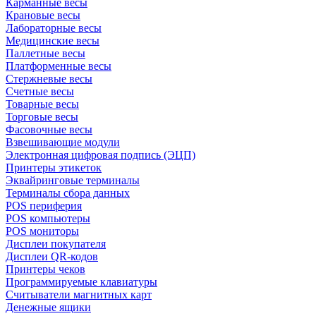
Карманные весы
Крановые весы
Лабораторные весы
Медицинские весы
Паллетные весы
Платформенные весы
Стержневые весы
Счетные весы
Товарные весы
Торговые весы
Фасовочные весы
Взвешивающие модули
Электронная цифровая подпись (ЭЦП)
Принтеры этикеток
Эквайринговые терминалы
Терминалы сбора данных
POS периферия
POS компьютеры
POS мониторы
Дисплеи покупателя
Дисплеи QR-кодов
Принтеры чеков
Программируемые клавиатуры
Считыватели магнитных карт
Денежные ящики