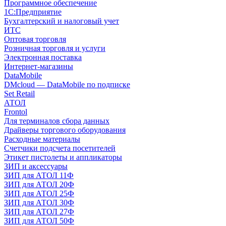
Программное обеспечение
1С:Предприятие
Бухгалтерский и налоговый учет
ИТС
Оптовая торговля
Розничная торговля и услуги
Электронная поставка
Интернет-магазины
DataMobile
DMcloud — DataMobile по подписке
Set Retail
АТОЛ
Frontol
Для терминалов сбора данных
Драйверы торгового оборудования
Расходные материалы
Счетчики подсчета посетителей
Этикет пистолеты и аппликаторы
ЗИП и аксессуары
ЗИП для АТОЛ 11Ф
ЗИП для АТОЛ 20Ф
ЗИП для АТОЛ 25Ф
ЗИП для АТОЛ 30Ф
ЗИП для АТОЛ 27Ф
ЗИП для АТОЛ 50Ф