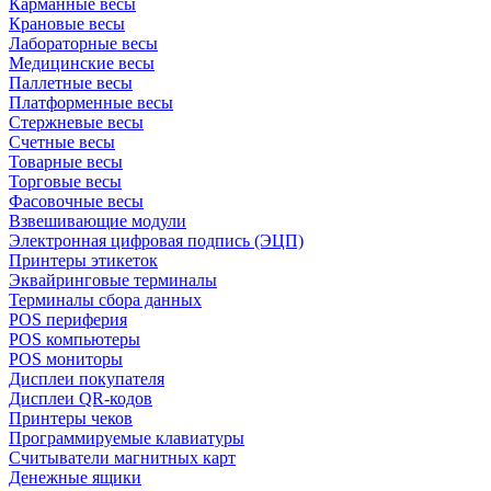
Карманные весы
Крановые весы
Лабораторные весы
Медицинские весы
Паллетные весы
Платформенные весы
Стержневые весы
Счетные весы
Товарные весы
Торговые весы
Фасовочные весы
Взвешивающие модули
Электронная цифровая подпись (ЭЦП)
Принтеры этикеток
Эквайринговые терминалы
Терминалы сбора данных
POS периферия
POS компьютеры
POS мониторы
Дисплеи покупателя
Дисплеи QR-кодов
Принтеры чеков
Программируемые клавиатуры
Считыватели магнитных карт
Денежные ящики