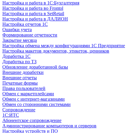
Настройка и работа в 1С:Бухгалтерия
Настройка и работа во Frontol
Настройка и работа в SetRetail
Настройка и работа в ДАЛИОН
Настройка отчетов 1С
Ошибки учета
Формирование отчетности
Закрытие месяца
Настройка обмена между конфигурациями 1С Предприятие
Настройка макетов документов, этикеток, ценников
Доработка 1С
Доработка по ТЗ
Обновление доработанной базы
Внешние доработки
Внешние отчеты
Печатные формы
Права пользователей
Обмен с маркетплейсами
Обмен с интернет-магазинами
Обмен со сторонними системами
Сопровождение
1C:ИТС
Абонентское сопровождение
Администрирование компьютеров и серверов
Настройка устройств и ПО