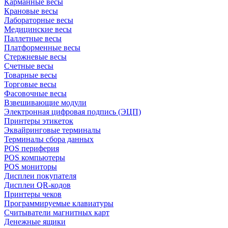
Карманные весы
Крановые весы
Лабораторные весы
Медицинские весы
Паллетные весы
Платформенные весы
Стержневые весы
Счетные весы
Товарные весы
Торговые весы
Фасовочные весы
Взвешивающие модули
Электронная цифровая подпись (ЭЦП)
Принтеры этикеток
Эквайринговые терминалы
Терминалы сбора данных
POS периферия
POS компьютеры
POS мониторы
Дисплеи покупателя
Дисплеи QR-кодов
Принтеры чеков
Программируемые клавиатуры
Считыватели магнитных карт
Денежные ящики