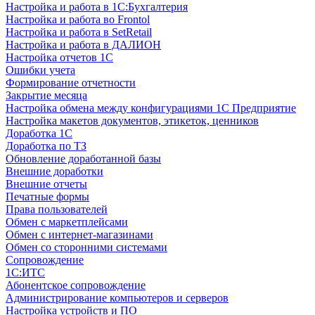
Настройка и работа в 1С:Бухгалтерия
Настройка и работа во Frontol
Настройка и работа в SetRetail
Настройка и работа в ДАЛИОН
Настройка отчетов 1С
Ошибки учета
Формирование отчетности
Закрытие месяца
Настройка обмена между конфигурациями 1С Предприятие
Настройка макетов документов, этикеток, ценников
Доработка 1С
Доработка по ТЗ
Обновление доработанной базы
Внешние доработки
Внешние отчеты
Печатные формы
Права пользователей
Обмен с маркетплейсами
Обмен с интернет-магазинами
Обмен со сторонними системами
Сопровождение
1C:ИТС
Абонентское сопровождение
Администрирование компьютеров и серверов
Настройка устройств и ПО