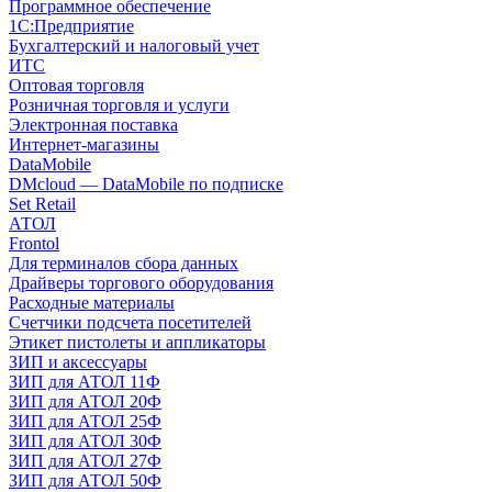
Программное обеспечение
1С:Предприятие
Бухгалтерский и налоговый учет
ИТС
Оптовая торговля
Розничная торговля и услуги
Электронная поставка
Интернет-магазины
DataMobile
DMcloud — DataMobile по подписке
Set Retail
АТОЛ
Frontol
Для терминалов сбора данных
Драйверы торгового оборудования
Расходные материалы
Счетчики подсчета посетителей
Этикет пистолеты и аппликаторы
ЗИП и аксессуары
ЗИП для АТОЛ 11Ф
ЗИП для АТОЛ 20Ф
ЗИП для АТОЛ 25Ф
ЗИП для АТОЛ 30Ф
ЗИП для АТОЛ 27Ф
ЗИП для АТОЛ 50Ф