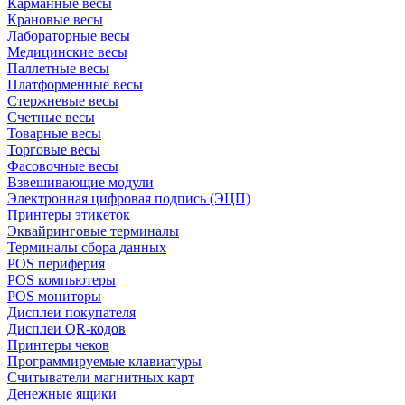
Карманные весы
Крановые весы
Лабораторные весы
Медицинские весы
Паллетные весы
Платформенные весы
Стержневые весы
Счетные весы
Товарные весы
Торговые весы
Фасовочные весы
Взвешивающие модули
Электронная цифровая подпись (ЭЦП)
Принтеры этикеток
Эквайринговые терминалы
Терминалы сбора данных
POS периферия
POS компьютеры
POS мониторы
Дисплеи покупателя
Дисплеи QR-кодов
Принтеры чеков
Программируемые клавиатуры
Считыватели магнитных карт
Денежные ящики