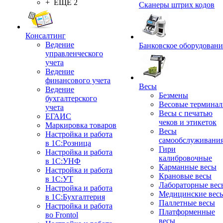
+ ЕЩЕ 2
Сканеры штрих кодов
Консалтинг
Ведение
Банковское оборудовани
управленческого
учета
Ведение
финансового учета
Весы
Ведение
Безмены
бухгалтерского
Весовые термина
учета
Весы с печатью
ЕГАИС
чеков и этикеток
Маркировка товаров
Весы
Настройка и работа
самообслуживани
в 1С:Розница
Гири
Настройка и работа
калибровочные
в 1С:УНФ
Карманные весы
Настройка и работа
Крановые весы
в 1С:УТ
Лабораторные вес
Настройка и работа
Медицинские вес
в 1С:Бухгалтерия
Паллетные весы
Настройка и работа
Платформенные
во Frontol
весы