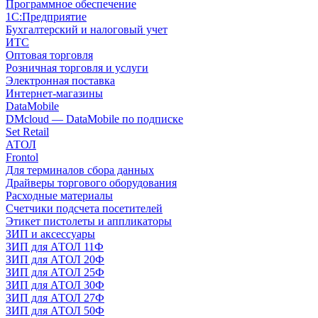
Программное обеспечение
1С:Предприятие
Бухгалтерский и налоговый учет
ИТС
Оптовая торговля
Розничная торговля и услуги
Электронная поставка
Интернет-магазины
DataMobile
DMcloud — DataMobile по подписке
Set Retail
АТОЛ
Frontol
Для терминалов сбора данных
Драйверы торгового оборудования
Расходные материалы
Счетчики подсчета посетителей
Этикет пистолеты и аппликаторы
ЗИП и аксессуары
ЗИП для АТОЛ 11Ф
ЗИП для АТОЛ 20Ф
ЗИП для АТОЛ 25Ф
ЗИП для АТОЛ 30Ф
ЗИП для АТОЛ 27Ф
ЗИП для АТОЛ 50Ф