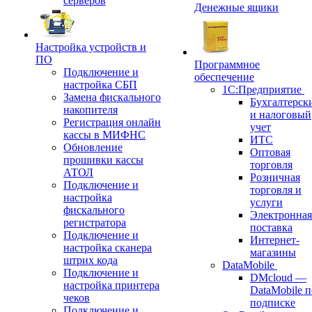
серверов
Денежные ящики
Настройка устройств и
ПО
Программное
Подключение и
обеспечение
настройка СБП
1С:Предприятие
Замена фискального
Бухгалтерск
накопителя
и налоговый
Регистрация онлайн
учет
кассы в МИФНС
ИТС
Обновление
Оптовая
прошивки кассы
торговля
АТОЛ
Розничная
Подключение и
торговля и
настройка
услуги
фискального
Электронная
регистратора
поставка
Подключение и
Интернет-
настройка сканера
магазины
штрих кода
DataMobile
Подключение и
DMcloud —
настройка принтера
DataMobile п
чеков
подписке
Подключение и