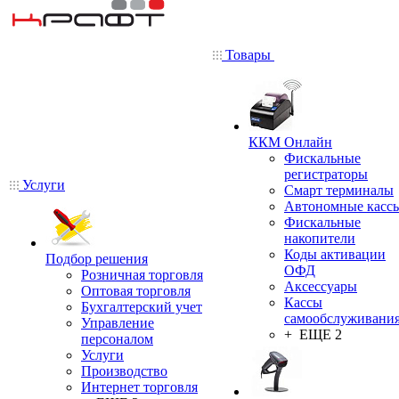
Товары
ККМ Онлайн
Фискальные
регистраторы
Услуги
Смарт терминалы
Автономные касс
Фискальные
накопители
Коды активации
Подбор решения
ОФД
Розничная торговля
Аксессуары
Оптовая торговля
Кассы
Бухгалтерский учет
самообслуживани
Управление
+ ЕЩЕ 2
персоналом
Услуги
Производство
Интернет торговля