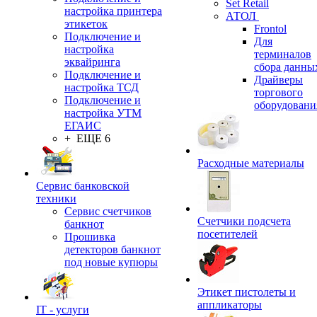
Set Retail
настройка принтера
АТОЛ
этикеток
Frontol
Подключение и
Для
настройка
терминалов
эквайринга
сбора данны
Подключение и
Драйверы
настройка ТСД
торгового
Подключение и
оборудовани
настройка УТМ
ЕГАИС
+ ЕЩЕ 6
Расходные материалы
Сервис банковской
техники
Сервис счетчиков
Счетчики подсчета
банкнот
посетителей
Прошивка
детекторов банкнот
под новые купюры
Этикет пистолеты и
аппликаторы
IT - услуги