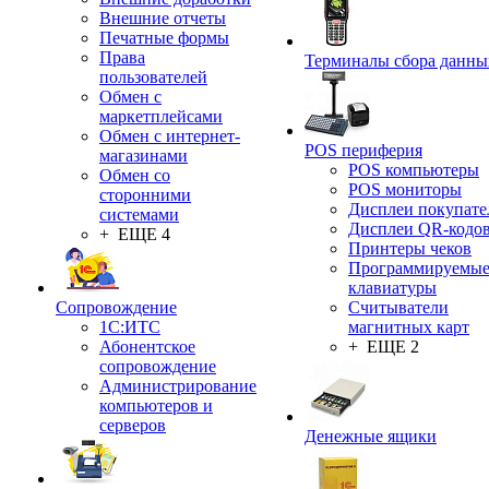
Внешние отчеты
Печатные формы
Права
Терминалы сбора данны
пользователей
Обмен с
маркетплейсами
Обмен с интернет-
POS периферия
магазинами
POS компьютеры
Обмен со
POS мониторы
сторонними
Дисплеи покупате
системами
Дисплеи QR-кодо
+ ЕЩЕ 4
Принтеры чеков
Программируемы
клавиатуры
Сопровождение
Считыватели
1C:ИТС
магнитных карт
Абонентское
+ ЕЩЕ 2
сопровождение
Администрирование
компьютеров и
серверов
Денежные ящики