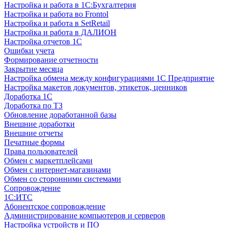
Настройка и работа в 1С:Бухгалтерия
Настройка и работа во Frontol
Настройка и работа в SetRetail
Настройка и работа в ДАЛИОН
Настройка отчетов 1С
Ошибки учета
Формирование отчетности
Закрытие месяца
Настройка обмена между конфигурациями 1С Предприятие
Настройка макетов документов, этикеток, ценников
Доработка 1С
Доработка по ТЗ
Обновление доработанной базы
Внешние доработки
Внешние отчеты
Печатные формы
Права пользователей
Обмен с маркетплейсами
Обмен с интернет-магазинами
Обмен со сторонними системами
Сопровождение
1C:ИТС
Абонентское сопровождение
Администрирование компьютеров и серверов
Настройка устройств и ПО