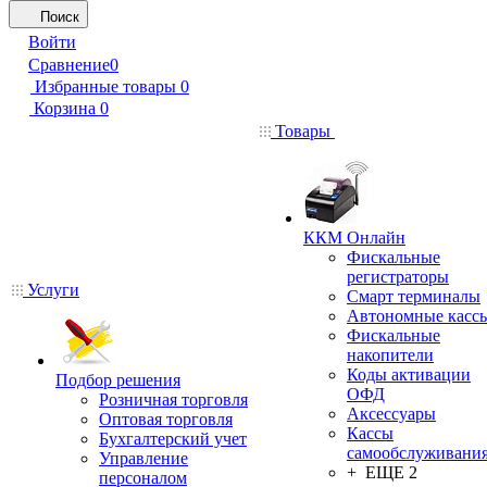
Поиск
Войти
Сравнение
0
Избранные товары
0
Корзина
0
Товары
ККМ Онлайн
Фискальные
регистраторы
Услуги
Смарт терминалы
Автономные касс
Фискальные
накопители
Коды активации
Подбор решения
ОФД
Розничная торговля
Аксессуары
Оптовая торговля
Кассы
Бухгалтерский учет
самообслуживани
Управление
+ ЕЩЕ 2
персоналом