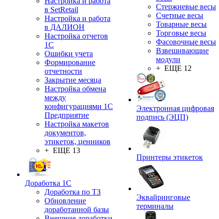
Настройка и работа
Стержневые весы
в SetRetail
Счетные весы
Настройка и работа
Товарные весы
в ДАЛИОН
Торговые весы
Настройка отчетов
Фасовочные весы
1С
Взвешивающие
Ошибки учета
модули
Формирование
+ ЕЩЕ 12
отчетности
Закрытие месяца
Настройка обмена
между
конфигурациями 1С
Электронная цифровая
Предприятие
подпись (ЭЦП)
Настройка макетов
документов,
этикеток, ценников
+ ЕЩЕ 13
Принтеры этикеток
Доработка 1С
Доработка по ТЗ
Эквайринговые
Обновление
терминалы
доработанной базы
Внешние доработки