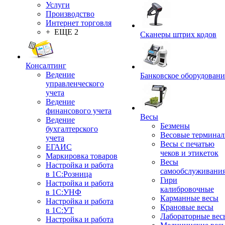
Услуги
Производство
Интернет торговля
+ ЕЩЕ 2
Сканеры штрих кодов
Консалтинг
Ведение
Банковское оборудовани
управленческого
учета
Ведение
финансового учета
Весы
Ведение
Безмены
бухгалтерского
Весовые термина
учета
Весы с печатью
ЕГАИС
чеков и этикеток
Маркировка товаров
Весы
Настройка и работа
самообслуживани
в 1С:Розница
Гири
Настройка и работа
калибровочные
в 1С:УНФ
Карманные весы
Настройка и работа
Крановые весы
в 1С:УТ
Лабораторные вес
Настройка и работа