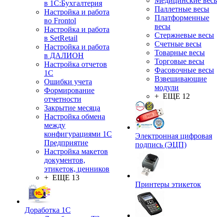
Медицинские вес
в 1С:Бухгалтерия
Паллетные весы
Настройка и работа
Платформенные
во Frontol
весы
Настройка и работа
Стержневые весы
в SetRetail
Счетные весы
Настройка и работа
Товарные весы
в ДАЛИОН
Торговые весы
Настройка отчетов
Фасовочные весы
1С
Взвешивающие
Ошибки учета
модули
Формирование
+ ЕЩЕ 12
отчетности
Закрытие месяца
Настройка обмена
между
конфигурациями 1С
Электронная цифровая
Предприятие
подпись (ЭЦП)
Настройка макетов
документов,
этикеток, ценников
+ ЕЩЕ 13
Принтеры этикеток
Доработка 1С