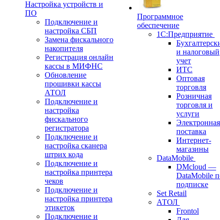
Настройка устройств и
ПО
Программное
Подключение и
обеспечение
настройка СБП
1С:Предприятие
Замена фискального
Бухгалтерск
накопителя
и налоговый
Регистрация онлайн
учет
кассы в МИФНС
ИТС
Обновление
Оптовая
прошивки кассы
торговля
АТОЛ
Розничная
Подключение и
торговля и
настройка
услуги
фискального
Электронная
регистратора
поставка
Подключение и
Интернет-
настройка сканера
магазины
штрих кода
DataMobile
Подключение и
DMcloud —
настройка принтера
DataMobile п
чеков
подписке
Подключение и
Set Retail
настройка принтера
АТОЛ
этикеток
Frontol
Подключение и
Для