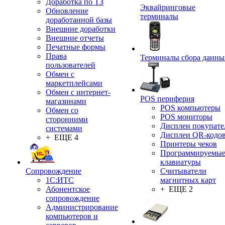
Доработка по ТЗ
Эквайринговые
Обновление
терминалы
доработанной базы
Внешние доработки
Внешние отчеты
Печатные формы
Права
Терминалы сбора данны
пользователей
Обмен с
маркетплейсами
Обмен с интернет-
POS периферия
магазинами
POS компьютеры
Обмен со
POS мониторы
сторонними
Дисплеи покупате
системами
Дисплеи QR-кодо
+ ЕЩЕ 4
Принтеры чеков
Программируемы
клавиатуры
Сопровождение
Считыватели
1C:ИТС
магнитных карт
Абонентское
+ ЕЩЕ 2
сопровождение
Администрирование
компьютеров и