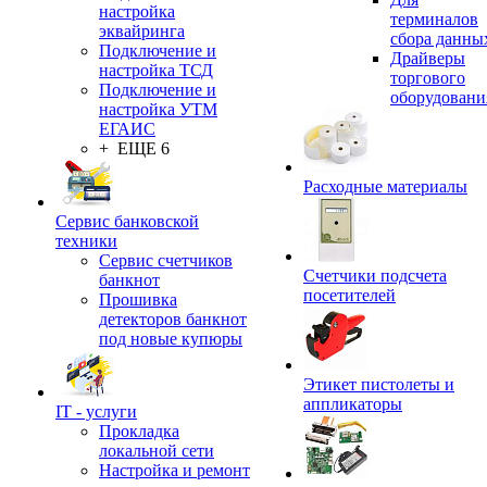
настройка
терминалов
эквайринга
сбора данны
Подключение и
Драйверы
настройка ТСД
торгового
Подключение и
оборудовани
настройка УТМ
ЕГАИС
+ ЕЩЕ 6
Расходные материалы
Сервис банковской
техники
Сервис счетчиков
Счетчики подсчета
банкнот
посетителей
Прошивка
детекторов банкнот
под новые купюры
Этикет пистолеты и
аппликаторы
IT - услуги
Прокладка
локальной сети
Настройка и ремонт