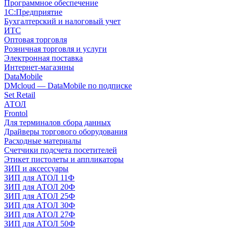
Программное обеспечение
1С:Предприятие
Бухгалтерский и налоговый учет
ИТС
Оптовая торговля
Розничная торговля и услуги
Электронная поставка
Интернет-магазины
DataMobile
DMcloud — DataMobile по подписке
Set Retail
АТОЛ
Frontol
Для терминалов сбора данных
Драйверы торгового оборудования
Расходные материалы
Счетчики подсчета посетителей
Этикет пистолеты и аппликаторы
ЗИП и аксессуары
ЗИП для АТОЛ 11Ф
ЗИП для АТОЛ 20Ф
ЗИП для АТОЛ 25Ф
ЗИП для АТОЛ 30Ф
ЗИП для АТОЛ 27Ф
ЗИП для АТОЛ 50Ф