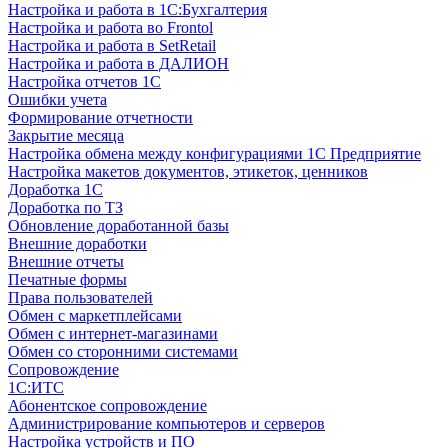
Настройка и работа в 1С:Бухгалтерия
Настройка и работа во Frontol
Настройка и работа в SetRetail
Настройка и работа в ДАЛИОН
Настройка отчетов 1С
Ошибки учета
Формирование отчетности
Закрытие месяца
Настройка обмена между конфигурациями 1С Предприятие
Настройка макетов документов, этикеток, ценников
Доработка 1С
Доработка по ТЗ
Обновление доработанной базы
Внешние доработки
Внешние отчеты
Печатные формы
Права пользователей
Обмен с маркетплейсами
Обмен с интернет-магазинами
Обмен со сторонними системами
Сопровождение
1C:ИТС
Абонентское сопровождение
Администрирование компьютеров и серверов
Настройка устройств и ПО