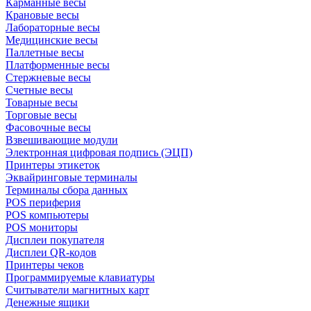
Карманные весы
Крановые весы
Лабораторные весы
Медицинские весы
Паллетные весы
Платформенные весы
Стержневые весы
Счетные весы
Товарные весы
Торговые весы
Фасовочные весы
Взвешивающие модули
Электронная цифровая подпись (ЭЦП)
Принтеры этикеток
Эквайринговые терминалы
Терминалы сбора данных
POS периферия
POS компьютеры
POS мониторы
Дисплеи покупателя
Дисплеи QR-кодов
Принтеры чеков
Программируемые клавиатуры
Считыватели магнитных карт
Денежные ящики