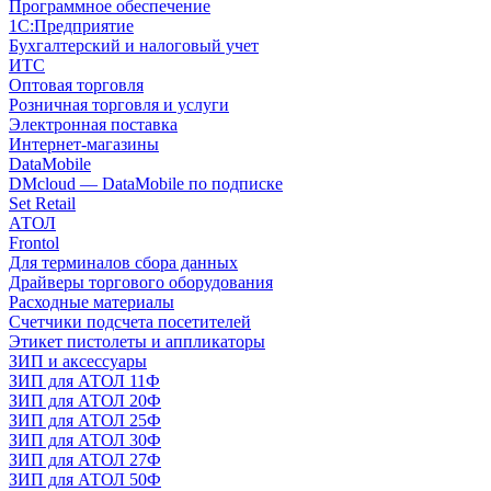
Программное обеспечение
1С:Предприятие
Бухгалтерский и налоговый учет
ИТС
Оптовая торговля
Розничная торговля и услуги
Электронная поставка
Интернет-магазины
DataMobile
DMcloud — DataMobile по подписке
Set Retail
АТОЛ
Frontol
Для терминалов сбора данных
Драйверы торгового оборудования
Расходные материалы
Счетчики подсчета посетителей
Этикет пистолеты и аппликаторы
ЗИП и аксессуары
ЗИП для АТОЛ 11Ф
ЗИП для АТОЛ 20Ф
ЗИП для АТОЛ 25Ф
ЗИП для АТОЛ 30Ф
ЗИП для АТОЛ 27Ф
ЗИП для АТОЛ 50Ф