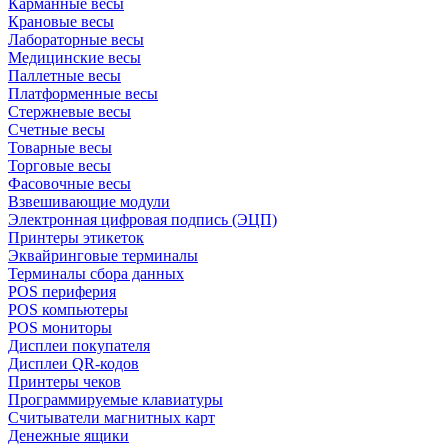
Карманные весы
Крановые весы
Лабораторные весы
Медицинские весы
Паллетные весы
Платформенные весы
Стержневые весы
Счетные весы
Товарные весы
Торговые весы
Фасовочные весы
Взвешивающие модули
Электронная цифровая подпись (ЭЦП)
Принтеры этикеток
Эквайринговые терминалы
Терминалы сбора данных
POS периферия
POS компьютеры
POS мониторы
Дисплеи покупателя
Дисплеи QR-кодов
Принтеры чеков
Программируемые клавиатуры
Считыватели магнитных карт
Денежные ящики