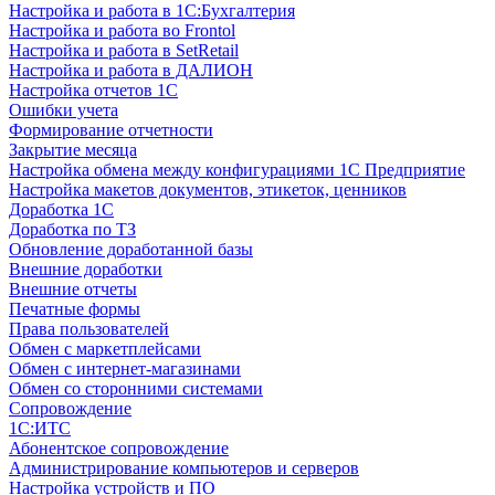
Настройка и работа в 1С:Бухгалтерия
Настройка и работа во Frontol
Настройка и работа в SetRetail
Настройка и работа в ДАЛИОН
Настройка отчетов 1С
Ошибки учета
Формирование отчетности
Закрытие месяца
Настройка обмена между конфигурациями 1С Предприятие
Настройка макетов документов, этикеток, ценников
Доработка 1С
Доработка по ТЗ
Обновление доработанной базы
Внешние доработки
Внешние отчеты
Печатные формы
Права пользователей
Обмен с маркетплейсами
Обмен с интернет-магазинами
Обмен со сторонними системами
Сопровождение
1C:ИТС
Абонентское сопровождение
Администрирование компьютеров и серверов
Настройка устройств и ПО