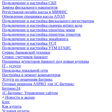
Подключение и настройка СБП
Замена фискального накопителя
Регистрация онлайн кассы в МИФНС
Обновление прошивки кассы АТОЛ
Подключение и настройка фискального регистратора
Подключение и настройка сканера штрих кода
Подключение и настройка принтера чеков
Подключение и настройка принтера этикеток
Подключение и настройка эквайринга
Подключение и настройка ТСД
Подключение и настройка УТМ ЕГАИС
Сервис банковской техники
Сервис счетчиков банкнот
Прошивка детекторов банкнот под новые купюры
IT - услуги
Прокладка локальной сети
Настройка и ремонт компьютеров
Услуги по решениям Битрикс
Готовые решения ASPRO для 1С-Битрикс
Битрикс24
1С-Битрикс: Управление сайтом
Новости и акции
Блог
Как купить
Условия оплаты