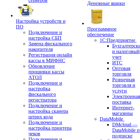
серверов
Денежные ящики
Настройка устройств и
ПО
Программное
Подключение и
обеспечение
настройка СБП
1С:Предприятие
Замена фискального
Бухгалтерск
накопителя
и налоговый
Регистрация онлайн
учет
кассы в МИФНС
ИТС
Обновление
Оптовая
прошивки кассы
торговля
АТОЛ
Розничная
Подключение и
торговля и
настройка
услуги
фискального
Электронная
регистратора
поставка
Подключение и
Интернет-
настройка сканера
магазины
штрих кода
DataMobile
Подключение и
DMcloud —
настройка принтера
DataMobile п
чеков
подписке
Подключение и