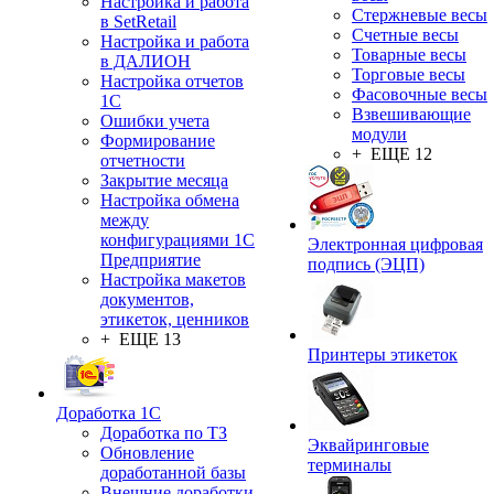
Настройка и работа
Стержневые весы
в SetRetail
Счетные весы
Настройка и работа
Товарные весы
в ДАЛИОН
Торговые весы
Настройка отчетов
Фасовочные весы
1С
Взвешивающие
Ошибки учета
модули
Формирование
+ ЕЩЕ 12
отчетности
Закрытие месяца
Настройка обмена
между
конфигурациями 1С
Электронная цифровая
Предприятие
подпись (ЭЦП)
Настройка макетов
документов,
этикеток, ценников
+ ЕЩЕ 13
Принтеры этикеток
Доработка 1С
Доработка по ТЗ
Эквайринговые
Обновление
терминалы
доработанной базы
Внешние доработки