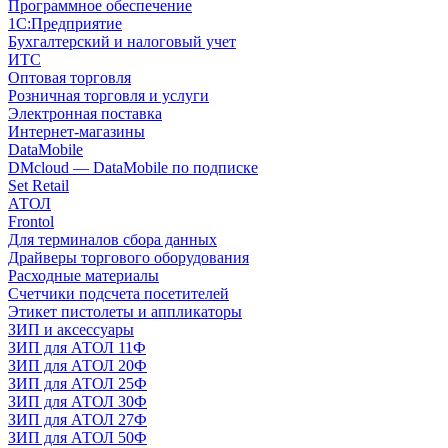
Программное обеспечение
1С:Предприятие
Бухгалтерский и налоговый учет
ИТС
Оптовая торговля
Розничная торговля и услуги
Электронная поставка
Интернет-магазины
DataMobile
DMcloud — DataMobile по подписке
Set Retail
АТОЛ
Frontol
Для терминалов сбора данных
Драйверы торгового оборудования
Расходные материалы
Счетчики подсчета посетителей
Этикет пистолеты и аппликаторы
ЗИП и аксессуары
ЗИП для АТОЛ 11Ф
ЗИП для АТОЛ 20Ф
ЗИП для АТОЛ 25Ф
ЗИП для АТОЛ 30Ф
ЗИП для АТОЛ 27Ф
ЗИП для АТОЛ 50Ф