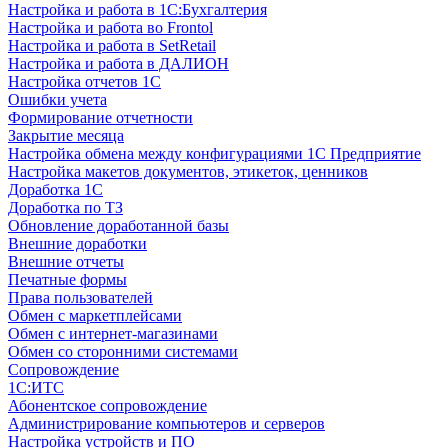
Настройка и работа в 1С:Бухгалтерия
Настройка и работа во Frontol
Настройка и работа в SetRetail
Настройка и работа в ДАЛИОН
Настройка отчетов 1С
Ошибки учета
Формирование отчетности
Закрытие месяца
Настройка обмена между конфигурациями 1С Предприятие
Настройка макетов документов, этикеток, ценников
Доработка 1С
Доработка по ТЗ
Обновление доработанной базы
Внешние доработки
Внешние отчеты
Печатные формы
Права пользователей
Обмен с маркетплейсами
Обмен с интернет-магазинами
Обмен со сторонними системами
Сопровождение
1C:ИТС
Абонентское сопровождение
Администрирование компьютеров и серверов
Настройка устройств и ПО