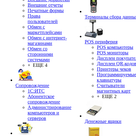
Внешние отчеты
Печатные формы
Права
Терминалы сбора данны
пользователей
Обмен с
маркетплейсами
Обмен с интернет-
POS периферия
магазинами
POS компьютеры
Обмен со
POS мониторы
сторонними
Дисплеи покупате
системами
Дисплеи QR-кодо
+ ЕЩЕ 4
Принтеры чеков
Программируемы
клавиатуры
Сопровождение
Считыватели
1C:ИТС
магнитных карт
Абонентское
+ ЕЩЕ 2
сопровождение
Администрирование
компьютеров и
серверов
Денежные ящики