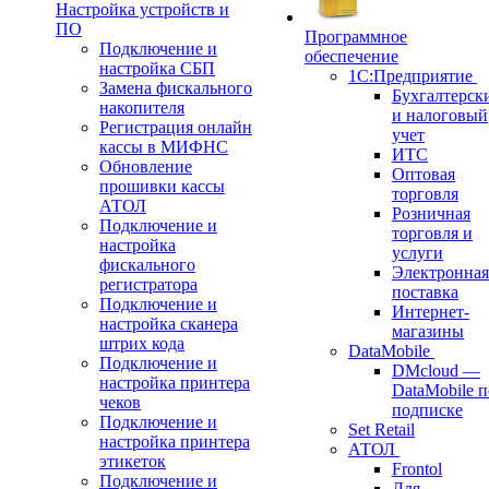
Настройка устройств и
ПО
Программное
Подключение и
обеспечение
настройка СБП
1С:Предприятие
Замена фискального
Бухгалтерск
накопителя
и налоговый
Регистрация онлайн
учет
кассы в МИФНС
ИТС
Обновление
Оптовая
прошивки кассы
торговля
АТОЛ
Розничная
Подключение и
торговля и
настройка
услуги
фискального
Электронная
регистратора
поставка
Подключение и
Интернет-
настройка сканера
магазины
штрих кода
DataMobile
Подключение и
DMcloud —
настройка принтера
DataMobile п
чеков
подписке
Подключение и
Set Retail
настройка принтера
АТОЛ
этикеток
Frontol
Подключение и
Для