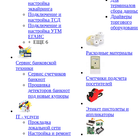
настройка
терминалов
эквайринга
сбора данны
Подключение и
Драйверы
настройка ТСД
торгового
Подключение и
оборудовани
настройка УТМ
ЕГАИС
+ ЕЩЕ 6
Расходные материалы
Сервис банковской
техники
Сервис счетчиков
Счетчики подсчета
банкнот
посетителей
Прошивка
детекторов банкнот
под новые купюры
Этикет пистолеты и
аппликаторы
IT - услуги
Прокладка
локальной сети
Настройка и ремонт