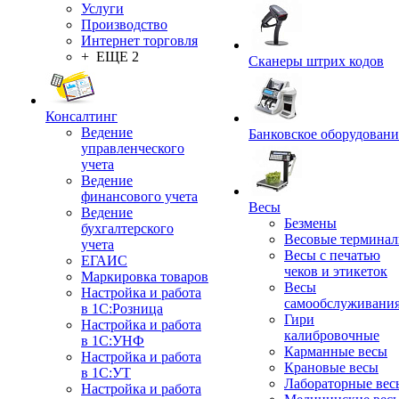
Услуги
Производство
Интернет торговля
+ ЕЩЕ 2
Сканеры штрих кодов
Консалтинг
Ведение
Банковское оборудовани
управленческого
учета
Ведение
финансового учета
Весы
Ведение
Безмены
бухгалтерского
Весовые термина
учета
Весы с печатью
ЕГАИС
чеков и этикеток
Маркировка товаров
Весы
Настройка и работа
самообслуживани
в 1С:Розница
Гири
Настройка и работа
калибровочные
в 1С:УНФ
Карманные весы
Настройка и работа
Крановые весы
в 1С:УТ
Лабораторные вес
Настройка и работа