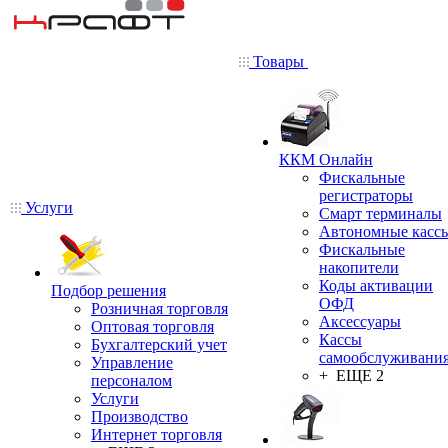
Товары
ККМ Онлайн
Фискальные
регистраторы
Услуги
Смарт терминалы
Автономные касс
Фискальные
накопители
Коды активации
Подбор решения
ОФД
Розничная торговля
Аксессуары
Оптовая торговля
Кассы
Бухгалтерский учет
самообслуживани
Управление
+ ЕЩЕ 2
персоналом
Услуги
Производство
Интернет торговля