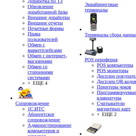
Доработка по ТЗ
Эквайринговые
Обновление
терминалы
доработанной базы
Внешние доработки
Внешние отчеты
Печатные формы
Права
Терминалы сбора данны
пользователей
Обмен с
маркетплейсами
Обмен с интернет-
POS периферия
магазинами
POS компьютеры
Обмен со
POS мониторы
сторонними
Дисплеи покупате
системами
Дисплеи QR-кодо
+ ЕЩЕ 4
Принтеры чеков
Программируемы
клавиатуры
Сопровождение
Считыватели
1C:ИТС
магнитных карт
Абонентское
+ ЕЩЕ 2
сопровождение
Администрирование
компьютеров и