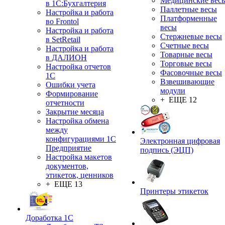
Медицинские вес
в 1С:Бухгалтерия
Паллетные весы
Настройка и работа
Платформенные
во Frontol
весы
Настройка и работа
Стержневые весы
в SetRetail
Счетные весы
Настройка и работа
Товарные весы
в ДАЛИОН
Торговые весы
Настройка отчетов
Фасовочные весы
1С
Взвешивающие
Ошибки учета
модули
Формирование
+ ЕЩЕ 12
отчетности
Закрытие месяца
Настройка обмена
между
конфигурациями 1С
Электронная цифровая
Предприятие
подпись (ЭЦП)
Настройка макетов
документов,
этикеток, ценников
+ ЕЩЕ 13
Принтеры этикеток
Доработка 1С