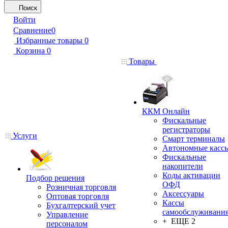
Поиск
Войти
Сравнение
0
Избранные товары
0
Корзина
0
Товары
ККМ Онлайн
Фискальные
регистраторы
Услуги
Смарт терминалы
Автономные касс
Фискальные
накопители
Коды активации
Подбор решения
ОФД
Розничная торговля
Аксессуары
Оптовая торговля
Кассы
Бухгалтерский учет
самообслуживани
Управление
+ ЕЩЕ 2
персоналом