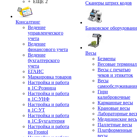
+ ЕЩЕ 2
Сканеры штрих кодов
Консалтинг
Ведение
Банковское оборудовани
управленческого
учета
Ведение
финансового учета
Весы
Ведение
Безмены
бухгалтерского
Весовые термина
учета
Весы с печатью
ЕГАИС
чеков и этикеток
Маркировка товаров
Весы
Настройка и работа
самообслуживани
в 1С:Розница
Гири
Настройка и работа
калибровочные
в 1С:УНФ
Карманные весы
Настройка и работа
Крановые весы
в 1С:УТ
Лабораторные вес
Настройка и работа
Медицинские вес
в 1С:Бухгалтерия
Паллетные весы
Настройка и работа
Платформенные
во Frontol
весы