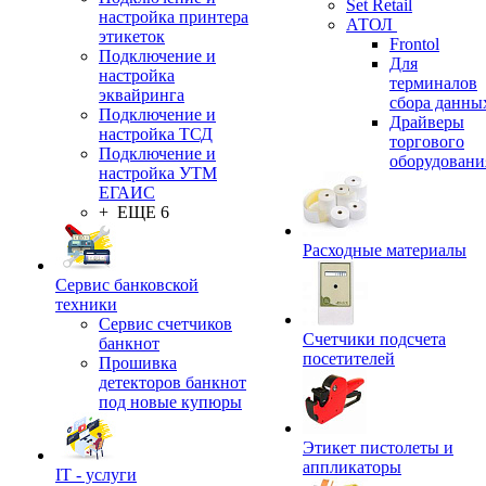
Set Retail
настройка принтера
АТОЛ
этикеток
Frontol
Подключение и
Для
настройка
терминалов
эквайринга
сбора данны
Подключение и
Драйверы
настройка ТСД
торгового
Подключение и
оборудовани
настройка УТМ
ЕГАИС
+ ЕЩЕ 6
Расходные материалы
Сервис банковской
техники
Сервис счетчиков
Счетчики подсчета
банкнот
посетителей
Прошивка
детекторов банкнот
под новые купюры
Этикет пистолеты и
аппликаторы
IT - услуги