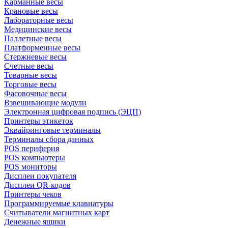
Карманные весы
Крановые весы
Лабораторные весы
Медицинские весы
Паллетные весы
Платформенные весы
Стержневые весы
Счетные весы
Товарные весы
Торговые весы
Фасовочные весы
Взвешивающие модули
Электронная цифровая подпись (ЭЦП)
Принтеры этикеток
Эквайринговые терминалы
Терминалы сбора данных
POS периферия
POS компьютеры
POS мониторы
Дисплеи покупателя
Дисплеи QR-кодов
Принтеры чеков
Программируемые клавиатуры
Считыватели магнитных карт
Денежные ящики