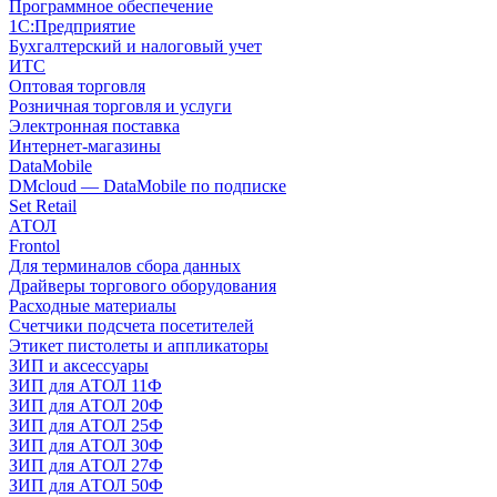
Программное обеспечение
1С:Предприятие
Бухгалтерский и налоговый учет
ИТС
Оптовая торговля
Розничная торговля и услуги
Электронная поставка
Интернет-магазины
DataMobile
DMcloud — DataMobile по подписке
Set Retail
АТОЛ
Frontol
Для терминалов сбора данных
Драйверы торгового оборудования
Расходные материалы
Счетчики подсчета посетителей
Этикет пистолеты и аппликаторы
ЗИП и аксессуары
ЗИП для АТОЛ 11Ф
ЗИП для АТОЛ 20Ф
ЗИП для АТОЛ 25Ф
ЗИП для АТОЛ 30Ф
ЗИП для АТОЛ 27Ф
ЗИП для АТОЛ 50Ф