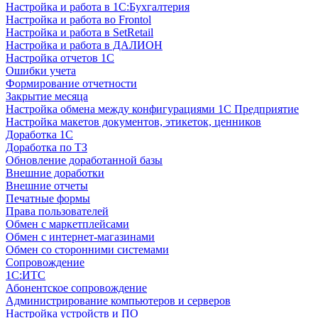
Настройка и работа в 1С:Бухгалтерия
Настройка и работа во Frontol
Настройка и работа в SetRetail
Настройка и работа в ДАЛИОН
Настройка отчетов 1С
Ошибки учета
Формирование отчетности
Закрытие месяца
Настройка обмена между конфигурациями 1С Предприятие
Настройка макетов документов, этикеток, ценников
Доработка 1С
Доработка по ТЗ
Обновление доработанной базы
Внешние доработки
Внешние отчеты
Печатные формы
Права пользователей
Обмен с маркетплейсами
Обмен с интернет-магазинами
Обмен со сторонними системами
Сопровождение
1C:ИТС
Абонентское сопровождение
Администрирование компьютеров и серверов
Настройка устройств и ПО