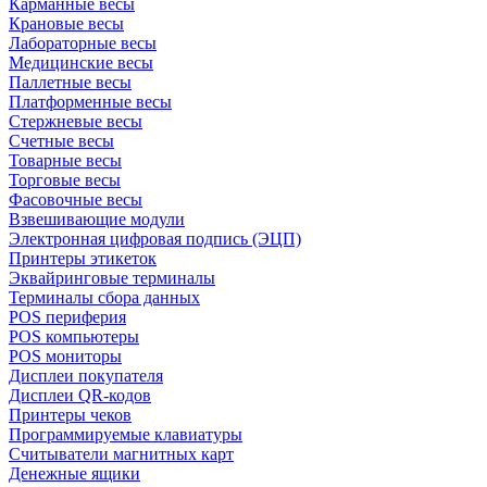
Карманные весы
Крановые весы
Лабораторные весы
Медицинские весы
Паллетные весы
Платформенные весы
Стержневые весы
Счетные весы
Товарные весы
Торговые весы
Фасовочные весы
Взвешивающие модули
Электронная цифровая подпись (ЭЦП)
Принтеры этикеток
Эквайринговые терминалы
Терминалы сбора данных
POS периферия
POS компьютеры
POS мониторы
Дисплеи покупателя
Дисплеи QR-кодов
Принтеры чеков
Программируемые клавиатуры
Считыватели магнитных карт
Денежные ящики