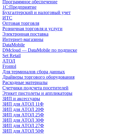
Программное обеспечение
1С:Предприятие
Бухгалтерский и налоговый учет
ИТС
Оптовая торговля
Розничная торговля и услуги
Электронная поставка
Интернет-магазины
DataMobile
DMcloud — DataMobile по подписке
Set Retail
АТОЛ
Frontol
Для терминалов сбора данных
Драйверы торгового оборудования
Расходные материалы
Счетчики подсчета посетителей
Этикет пистолеты и аппликаторы
ЗИП и аксессуары
ЗИП для АТОЛ 11Ф
ЗИП для АТОЛ 20Ф
ЗИП для АТОЛ 25Ф
ЗИП для АТОЛ 30Ф
ЗИП для АТОЛ 27Ф
ЗИП для АТОЛ 50Ф