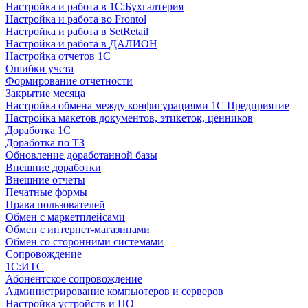
Настройка и работа в 1С:Бухгалтерия
Настройка и работа во Frontol
Настройка и работа в SetRetail
Настройка и работа в ДАЛИОН
Настройка отчетов 1С
Ошибки учета
Формирование отчетности
Закрытие месяца
Настройка обмена между конфигурациями 1С Предприятие
Настройка макетов документов, этикеток, ценников
Доработка 1С
Доработка по ТЗ
Обновление доработанной базы
Внешние доработки
Внешние отчеты
Печатные формы
Права пользователей
Обмен с маркетплейсами
Обмен с интернет-магазинами
Обмен со сторонними системами
Сопровождение
1C:ИТС
Абонентское сопровождение
Администрирование компьютеров и серверов
Настройка устройств и ПО