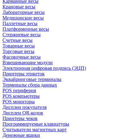
Карманные весы
Крановые весы
Лабораторные весы
Медицинские весы
Паллетные весы
Платформенные весы
Стержневые весы
Счетные весы
Товарные весы
Торговые весы
Фасовочные весы
Взвешивающие модули
Электронная цифровая подпись (ЭЦП)
Принтеры этикеток
Эквайринговые терминалы
Терминалы сбора данных
POS периферия
POS компьютеры
POS мониторы
Дисплеи покупателя
Дисплеи QR-кодов
Принтеры чеков
Программируемые клавиатуры
Считыватели магнитных карт
Денежные ящики