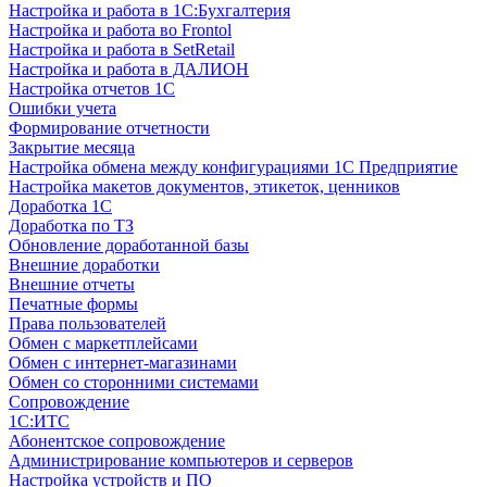
Настройка и работа в 1С:Бухгалтерия
Настройка и работа во Frontol
Настройка и работа в SetRetail
Настройка и работа в ДАЛИОН
Настройка отчетов 1С
Ошибки учета
Формирование отчетности
Закрытие месяца
Настройка обмена между конфигурациями 1С Предприятие
Настройка макетов документов, этикеток, ценников
Доработка 1С
Доработка по ТЗ
Обновление доработанной базы
Внешние доработки
Внешние отчеты
Печатные формы
Права пользователей
Обмен с маркетплейсами
Обмен с интернет-магазинами
Обмен со сторонними системами
Сопровождение
1C:ИТС
Абонентское сопровождение
Администрирование компьютеров и серверов
Настройка устройств и ПО