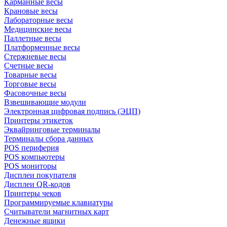
Карманные весы
Крановые весы
Лабораторные весы
Медицинские весы
Паллетные весы
Платформенные весы
Стержневые весы
Счетные весы
Товарные весы
Торговые весы
Фасовочные весы
Взвешивающие модули
Электронная цифровая подпись (ЭЦП)
Принтеры этикеток
Эквайринговые терминалы
Терминалы сбора данных
POS периферия
POS компьютеры
POS мониторы
Дисплеи покупателя
Дисплеи QR-кодов
Принтеры чеков
Программируемые клавиатуры
Считыватели магнитных карт
Денежные ящики