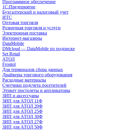
Программное обеспечение
1С:Предприятие
Бухгалтерский и налоговый учет
ИТС
Оптовая торговля
Розничная торговля и услуги
Электронная поставка
Интернет-магазины
DataMobile
DMcloud — DataMobile по подписке
Set Retail
АТОЛ
Frontol
Для терминалов сбора данных
Драйверы торгового оборудования
Расходные материалы
Счетчики подсчета посетителей
Этикет пистолеты и аппликаторы
ЗИП и аксессуары
ЗИП для АТОЛ 11Ф
ЗИП для АТОЛ 20Ф
ЗИП для АТОЛ 25Ф
ЗИП для АТОЛ 30Ф
ЗИП для АТОЛ 27Ф
ЗИП для АТОЛ 50Ф