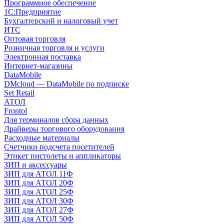
Программное обеспечение
1С:Предприятие
Бухгалтерский и налоговый учет
ИТС
Оптовая торговля
Розничная торговля и услуги
Электронная поставка
Интернет-магазины
DataMobile
DMcloud — DataMobile по подписке
Set Retail
АТОЛ
Frontol
Для терминалов сбора данных
Драйверы торгового оборудования
Расходные материалы
Счетчики подсчета посетителей
Этикет пистолеты и аппликаторы
ЗИП и аксессуары
ЗИП для АТОЛ 11Ф
ЗИП для АТОЛ 20Ф
ЗИП для АТОЛ 25Ф
ЗИП для АТОЛ 30Ф
ЗИП для АТОЛ 27Ф
ЗИП для АТОЛ 50Ф