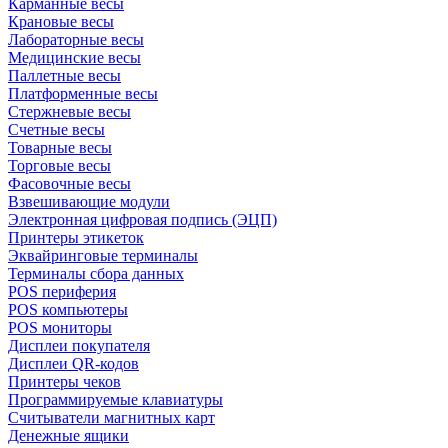
Карманные весы
Крановые весы
Лабораторные весы
Медицинские весы
Паллетные весы
Платформенные весы
Стержневые весы
Счетные весы
Товарные весы
Торговые весы
Фасовочные весы
Взвешивающие модули
Электронная цифровая подпись (ЭЦП)
Принтеры этикеток
Эквайринговые терминалы
Терминалы сбора данных
POS периферия
POS компьютеры
POS мониторы
Дисплеи покупателя
Дисплеи QR-кодов
Принтеры чеков
Программируемые клавиатуры
Считыватели магнитных карт
Денежные ящики