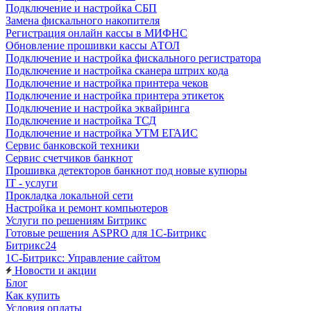
Подключение и настройка СБП
Замена фискального накопителя
Регистрация онлайн кассы в МИФНС
Обновление прошивки кассы АТОЛ
Подключение и настройка фискального регистратора
Подключение и настройка сканера штрих кода
Подключение и настройка принтера чеков
Подключение и настройка принтера этикеток
Подключение и настройка эквайринга
Подключение и настройка ТСД
Подключение и настройка УТМ ЕГАИС
Сервис банковской техники
Сервис счетчиков банкнот
Прошивка детекторов банкнот под новые купюры
IT - услуги
Прокладка локальной сети
Настройка и ремонт компьютеров
Услуги по решениям Битрикс
Готовые решения ASPRO для 1С-Битрикс
Битрикс24
1С-Битрикс: Управление сайтом
Новости и акции
Блог
Как купить
Условия оплаты