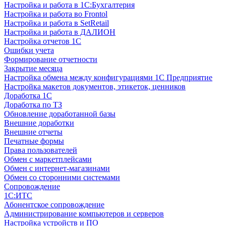
Настройка и работа в 1С:Бухгалтерия
Настройка и работа во Frontol
Настройка и работа в SetRetail
Настройка и работа в ДАЛИОН
Настройка отчетов 1С
Ошибки учета
Формирование отчетности
Закрытие месяца
Настройка обмена между конфигурациями 1С Предприятие
Настройка макетов документов, этикеток, ценников
Доработка 1С
Доработка по ТЗ
Обновление доработанной базы
Внешние доработки
Внешние отчеты
Печатные формы
Права пользователей
Обмен с маркетплейсами
Обмен с интернет-магазинами
Обмен со сторонними системами
Сопровождение
1C:ИТС
Абонентское сопровождение
Администрирование компьютеров и серверов
Настройка устройств и ПО