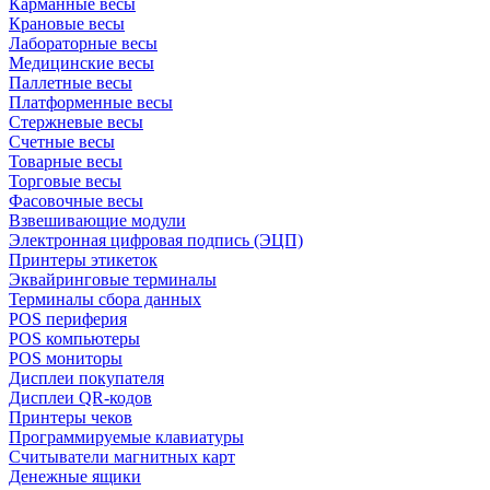
Карманные весы
Крановые весы
Лабораторные весы
Медицинские весы
Паллетные весы
Платформенные весы
Стержневые весы
Счетные весы
Товарные весы
Торговые весы
Фасовочные весы
Взвешивающие модули
Электронная цифровая подпись (ЭЦП)
Принтеры этикеток
Эквайринговые терминалы
Терминалы сбора данных
POS периферия
POS компьютеры
POS мониторы
Дисплеи покупателя
Дисплеи QR-кодов
Принтеры чеков
Программируемые клавиатуры
Считыватели магнитных карт
Денежные ящики