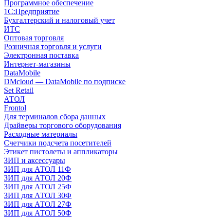
Программное обеспечение
1С:Предприятие
Бухгалтерский и налоговый учет
ИТС
Оптовая торговля
Розничная торговля и услуги
Электронная поставка
Интернет-магазины
DataMobile
DMcloud — DataMobile по подписке
Set Retail
АТОЛ
Frontol
Для терминалов сбора данных
Драйверы торгового оборудования
Расходные материалы
Счетчики подсчета посетителей
Этикет пистолеты и аппликаторы
ЗИП и аксессуары
ЗИП для АТОЛ 11Ф
ЗИП для АТОЛ 20Ф
ЗИП для АТОЛ 25Ф
ЗИП для АТОЛ 30Ф
ЗИП для АТОЛ 27Ф
ЗИП для АТОЛ 50Ф