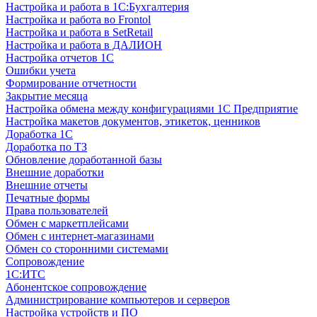
Настройка и работа в 1С:Бухгалтерия
Настройка и работа во Frontol
Настройка и работа в SetRetail
Настройка и работа в ДАЛИОН
Настройка отчетов 1С
Ошибки учета
Формирование отчетности
Закрытие месяца
Настройка обмена между конфигурациями 1С Предприятие
Настройка макетов документов, этикеток, ценников
Доработка 1С
Доработка по ТЗ
Обновление доработанной базы
Внешние доработки
Внешние отчеты
Печатные формы
Права пользователей
Обмен с маркетплейсами
Обмен с интернет-магазинами
Обмен со сторонними системами
Сопровождение
1C:ИТС
Абонентское сопровождение
Администрирование компьютеров и серверов
Настройка устройств и ПО